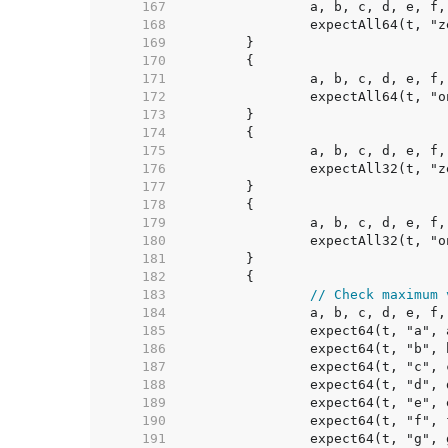
   167  
   168  
   169  
   170  
   171  
   172  
   173  
   174  
   175  
   176  
   177  
   178  
   179  
   180  
   181  
   182  
   183  
// Check maximum 
   184  
   185  
   186  
   187  
   188  
   189  
   190  
   191  