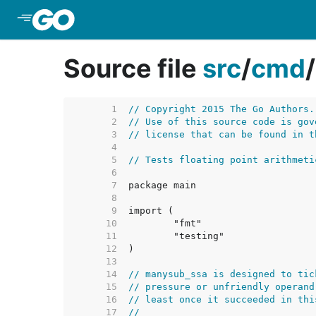
Skip to Main Content
Source file
src
/
cmd
/
     1  
// Copyright 2015 The Go Authors.
     2  
// Use of this source code is gov
     3  
// license that can be found in t
     4  
     5  
// Tests floating point arithmeti
     6  
     7  
     8  
     9  
    10  
    11  
    12  
    13  
    14  
// manysub_ssa is designed to tic
    15  
// pressure or unfriendly operand
    16  
// least once it succeeded in thi
    17  
//