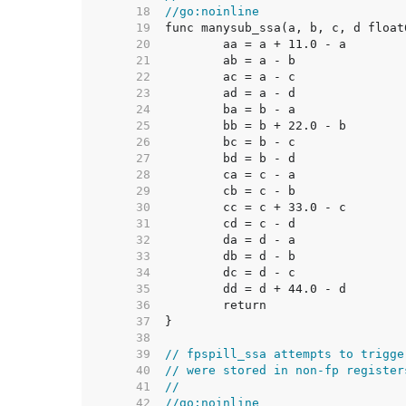
    18  
//go:noinline
    19  
    20  
    21  
    22  
    23  
    24  
    25  
    26  
    27  
    28  
    29  
    30  
    31  
    32  
    33  
    34  
    35  
    36  
    37  
    38  
    39  
// fpspill_ssa attempts to trigge
    40  
// were stored in non-fp register
    41  
//
    42  
//go:noinline