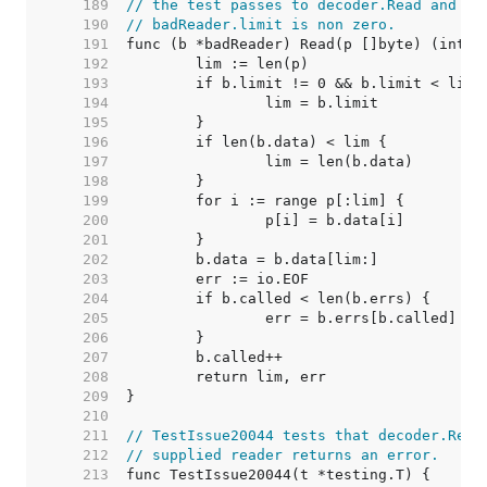
   189  
// the test passes to decoder.Read and wi
   190  
// badReader.limit is non zero.
   191  
   192  
   193  
   194  
   195  
   196  
   197  
   198  
   199  
   200  
   201  
   202  
   203  
   204  
   205  
   206  
   207  
   208  
   209  
   210  
   211  
// TestIssue20044 tests that decoder.Read
   212  
// supplied reader returns an error.
   213  