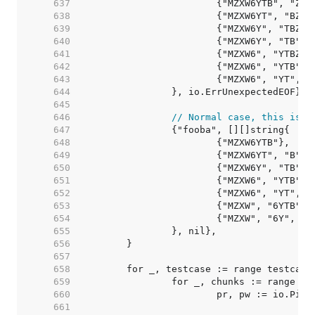
   637  
   638  
   639  
   640  
   641  
   642  
   643  
   644  
   645  
   646  
// Normal case, this is v
   647  
   648  
   649  
   650  
   651  
   652  
   653  
   654  
   655  
   656  
   657  
   658  
   659  
   660  
   661  