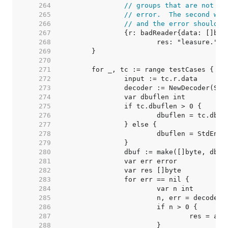
   264  
// groups that are not di
   265  
// error.  The second wil
   266  
// and the error should b
   267  
   268  
   269  
   270  
   271  
   272  
   273  
   274  
   275  
   276  
   277  
   278  
   279  
   280  
   281  
   282  
   283  
   284  
   285  
   286  
   287  
   288  