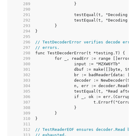
   289  
   290  
   291  
   292  
   293  
   294  
   295  
   296  
// TestDecoderError verifies decode error
   297  
// errors.
   298  
   299  
   300  
   301  
   302  
   303  
   304  
   305  
   306  
   307  
   308  
   309  
   310  
   311  
   312  
// TestReaderEOF ensures decoder.Read beh
   313  
// exhausted.