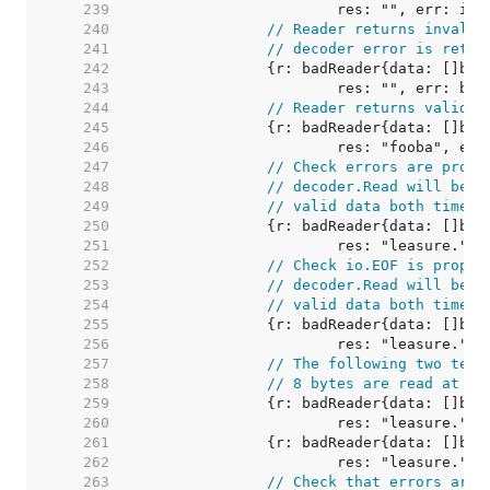
   239  
   240  
// Reader returns invalid
   241  
// decoder error is retur
   242  
   243  
   244  
// Reader returns valid d
   245  
   246  
   247  
// Check errors are prope
   248  
// decoder.Read will be c
   249  
// valid data both times 
   250  
   251  
   252  
// Check io.EOF is proper
   253  
// decoder.Read will be c
   254  
// valid data both times 
   255  
   256  
   257  
// The following two test
   258  
// 8 bytes are read at a 
   259  
   260  
   261  
   262  
   263  
// Check that errors are 