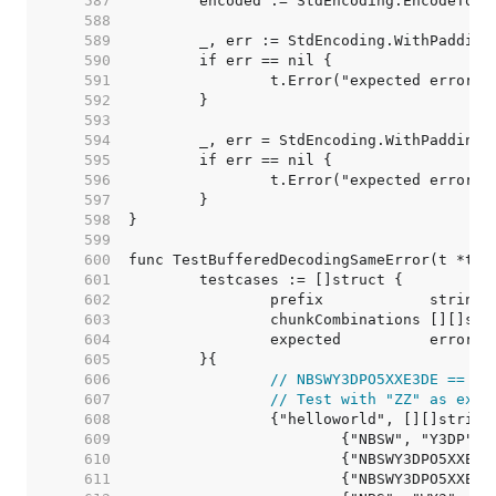
   587  
   588  
   589  
   590  
   591  
   592  
   593  
   594  
   595  
   596  
   597  
   598  
   599  
   600  
   601  
   602  
   603  
   604  
   605  
   606  
// NBSWY3DPO5XXE3DE == he
   607  
// Test with "ZZ" as extr
   608  
   609  
   610  
   611  