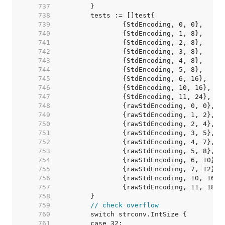
   737  
   738  
   739  
   740  
   741  
   742  
   743  
   744  
   745  
   746  
   747  
   748  
   749  
   750  
   751  
   752  
   753  
   754  
   755  
   756  
   757  
   758  
   759  
// check overflow
   760  
   761  