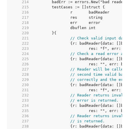
   214  
   215  
   216  
   217  
   218  
   219  
   220  
   221  
// Check valid input data
   222  
   223  
   224  
// Check a read error acc
   225  
   226  
   227  
// Reader will be called 
   228  
// second time valid base
   229  
// correctly and the erro
   230  
   231  
   232  
// Reader returns invalid
   233  
// error is returned.
   234  
   235  
   236  
// Reader returns invalid
   237  
// is returned.
   238  