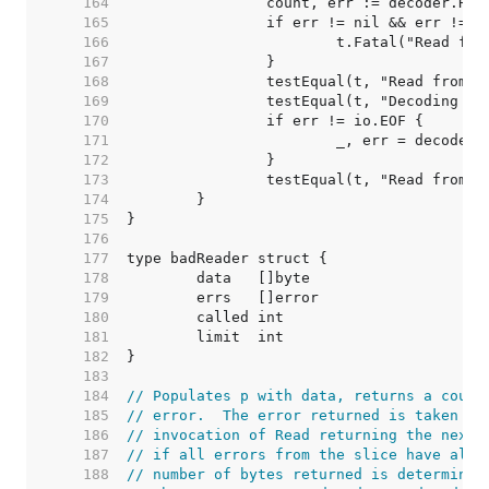
   164  
   165  
   166  
   167  
   168  
   169  
   170  
   171  
   172  
   173  
   174  
   175  
   176  
   177  
   178  
   179  
   180  
   181  
   182  
   183  
   184  
// Populates p with data, returns a count
   185  
// error.  The error returned is taken fr
   186  
// invocation of Read returning the next 
   187  
// if all errors from the slice have alre
   188  
// number of bytes returned is determined