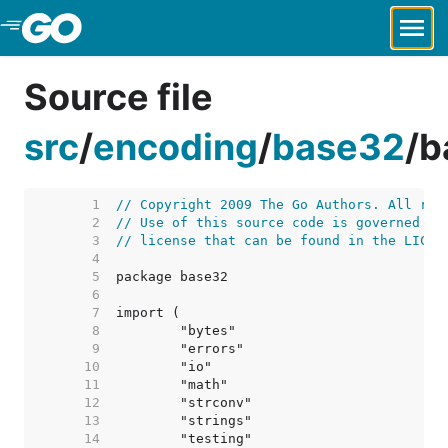
Skip to Main Content
Source file
src
/
encoding
/
base32
/
b
     1  
// Copyright 2009 The Go Authors. All rig
     2  
// Use of this source code is governed by
     3  
// license that can be found in the LICEN
     4  
     5  
     6  
     7  
     8  
     9  
    10  
    11  
    12  
    13  
    14  