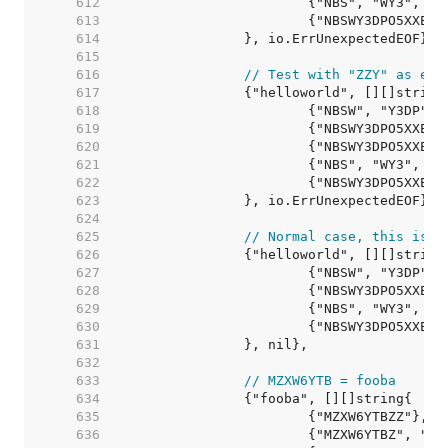
   612  
   613  
   614  
   615  
   616  
// Test with "ZZY" as ext
   617  
   618  
   619  
   620  
   621  
   622  
   623  
   624  
   625  
// Normal case, this is v
   626  
   627  
   628  
   629  
   630  
   631  
   632  
   633  
// MZXW6YTB = fooba
   634  
   635  
   636  