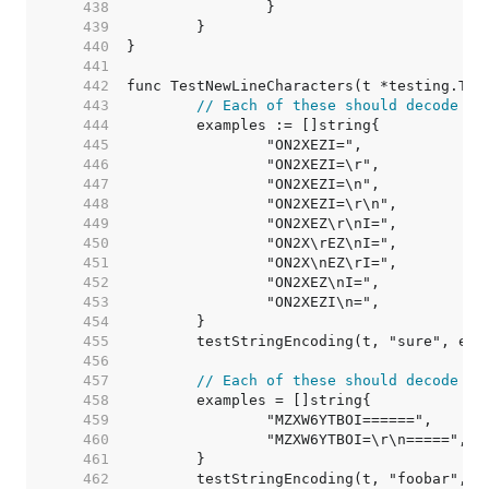
   438  
   439  
   440  
   441  
   442  
   443  
// Each of these should decode to
   444  
   445  
   446  
   447  
   448  
   449  
   450  
   451  
   452  
   453  
   454  
   455  
   456  
   457  
// Each of these should decode to
   458  
   459  
   460  
   461  
   462  