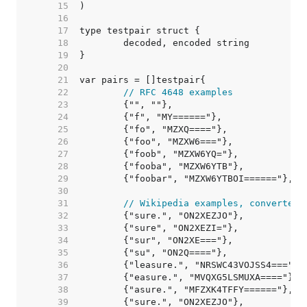
    15  
    16  
    17  
    18  
    19  
    20  
    21  
    22  
// RFC 4648 examples
    23  
    24  
    25  
    26  
    27  
    28  
    29  
    30  
    31  
// Wikipedia examples, converted 
    32  
    33  
    34  
    35  
    36  
    37  
    38  
    39  