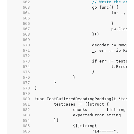
   662  
// Write the enco
   663  
   664  
   665  
   666  
   667  
   668  
   669  
   670  
   671  
   672  
   673  
   674  
   675  
   676  
   677  
   678  
   679  
   680  
   681  
   682  
   683  
   684  
   685  
   686  