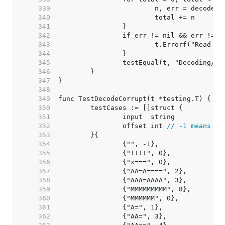
   339  
   340  
   341  
   342  
   343  
   344  
   345  
   346  
   347  
   348  
   349  
   350  
   351  
   352  
		offset int 
// -1 means no
   353  
   354  
   355  
   356  
   357  
   358  
   359  
   360  
   361  
   362  