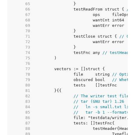
    65  
    66  
		testReadFrom struct { 
// 
    67  
    68  
    69  
    70  
    71  
		testClose struct { 
// Clo
    72  
    73  
    74  
		testFnc any 
// testHeader
    75  
    76  
    77  
    78  
		file     string 
// Option
    79  
		obscured bool   
// Whethe
    80  
    81  
    82  
// The writer test file w
    83  
// tar (GNU tar) 1.26
    84  
//   ln -s small.txt link
    85  
//   tar -b 1 --format=us
    86  
    87  
    88  
    89  