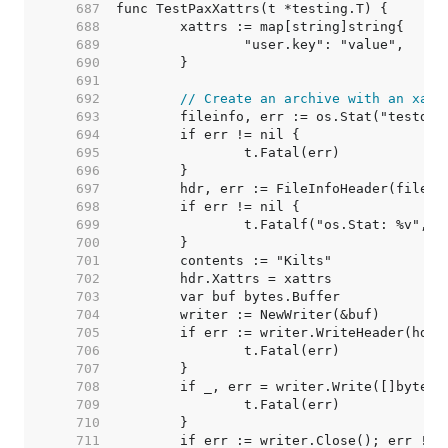
   687  
   688  
   689  
   690  
   691  
   692  
// Create an archive with an xatt
   693  
   694  
   695  
   696  
   697  
   698  
   699  
   700  
   701  
   702  
   703  
   704  
   705  
   706  
   707  
   708  
   709  
   710  
   711  