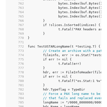
   762  
   763  
   764  
   765  
   766  
   767  
   768  
   769  
   770  
   771  
   772  
   773  
// Create an archive with a path 
   774  
   775  
   776  
   777  
   778  
   779  
   780  
   781  
   782  
   783  
// Force a PAX long name to be wr
   784  
// that fails and replaced ever c
   785  
   786  