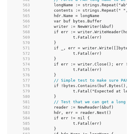
   563  
   564  
   565  
   566  
   567  
   568  
   569  
   570  
   571  
   572  
   573  
   574  
   575  
   576  
   577  
// Simple test to make sure PAX e
   578  
   579  
   580  
   581  
// Test that we can get a long na
   582  
   583  
   584  
   585  
   586  