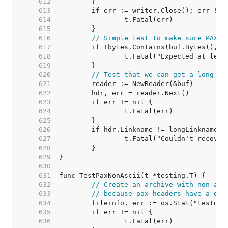
   612  
   613  
   614  
   615  
   616  
// Simple test to make sure PAX e
   617  
   618  
   619  
   620  
// Test that we can get a long na
   621  
   622  
   623  
   624  
   625  
   626  
   627  
   628  
   629  
   630  
   631  
   632  
// Create an archive with non asc
   633  
// because pax headers have a def
   634  
   635  
   636  