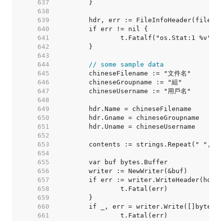
   637  
   638  
   639  
   640  
   641  
   642  
   643  
   644  
// some sample data
   645  
   646  
   647  
   648  
   649  
   650  
   651  
   652  
   653  
   654  
   655  
   656  
   657  
   658  
   659  
   660  
   661  