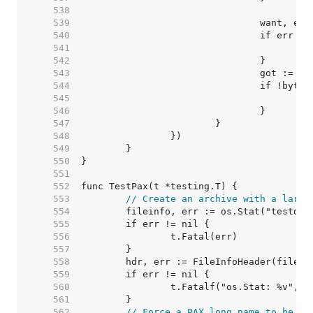
   538  
   539  
   540  
   541  
   542  
   543  
   544  
   545  
   546  
   547  
   548  
   549  
   550  
   551  
   552  
   553  
// Create an archive with a large
   554  
   555  
   556  
   557  
   558  
   559  
   560  
   561  
   562  
// Force a PAX long name to be wr