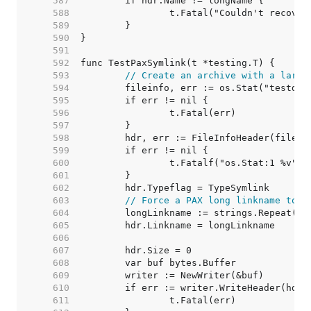
   587  
   588  
   589  
   590  
   591  
   592  
   593  
// Create an archive with a large
   594  
   595  
   596  
   597  
   598  
   599  
   600  
   601  
   602  
   603  
// Force a PAX long linkname to b
   604  
   605  
   606  
   607  
   608  
   609  
   610  
   611  