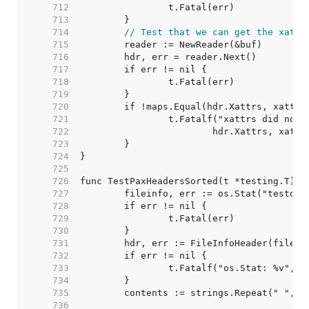
   712  
   713  
   714  
// Test that we can get the xattr
   715  
   716  
   717  
   718  
   719  
   720  
   721  
   722  
   723  
   724  
   725  
   726  
   727  
   728  
   729  
   730  
   731  
   732  
   733  
   734  
   735  
   736  