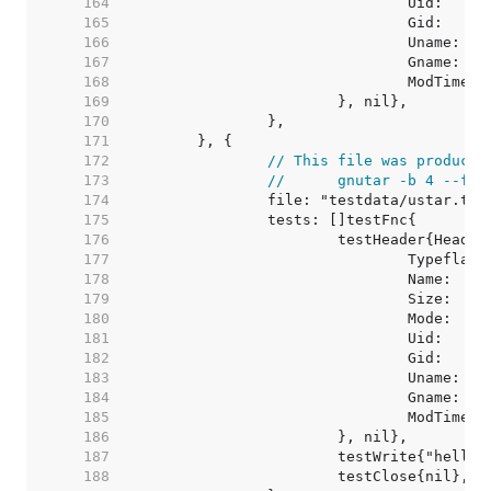
   164  
   165  
   166  
   167  
   168  
   169  
   170  
   171  
   172  
// This file was produced
   173  
//	gnutar -b 4 --f
   174  
   175  
   176  
   177  
   178  
   179  
   180  
   181  
   182  
   183  
   184  
   185  
   186  
   187  
   188  