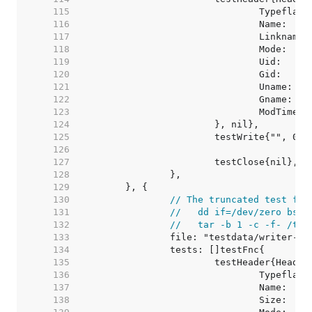
   115  
   116  
   117  
   118  
   119  
   120  
   121  
   122  
   123  
   124  
   125  
   126  
   127  
   128  
   129  
   130  
// The truncated test fil
   131  
//   dd if=/dev/zero bs=1
   132  
//   tar -b 1 -c -f- /tmp
   133  
   134  
   135  
   136  
   137  
   138  