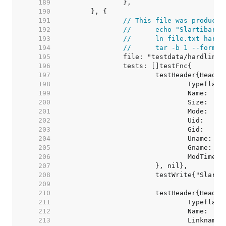
   189  
   190  
   191  
// This file was produced
   192  
//	echo "Slartibart
   193  
//	ln file.txt hard.
   194  
//	tar -b 1 --form
   195  
   196  
   197  
   198  
   199  
   200  
   201  
   202  
   203  
   204  
   205  
   206  
   207  
   208  
   209  
   210  
   211  
   212  
   213  