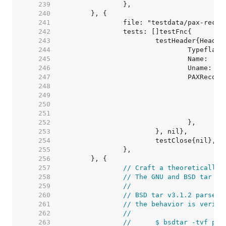
   239  
   240  
   241  
   242  
   243  
   244  
   245  
   246  
   247  
   248  
	
   249  
	
   250  
   251  
   252  
   253  
   254  
   255  
   256  
   257  
// Craft a theoretically 
   258  
// The GNU and BSD tar to
   259  
//
   260  
// BSD tar v3.1.2 parses 
   261  
// the behavior is verifi
   262  
//
   263  
//	$ bsdtar -tvf p