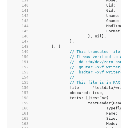
   139  
   140  
   141  
   142  
   143  
   144  
   145  
   146  
   147  
   148  
   149  
// This truncated file wa
   150  
// It was verified to wor
   151  
//  dd if=/dev/zero bs=1G
   152  
//  gnutar -xvf writer-bi
   153  
//  bsdtar -xvf writer-bi
   154  
//
   155  
// This file is in PAX fo
   156  
   157  
   158  
   159  
   160  
   161  
   162  
   163  