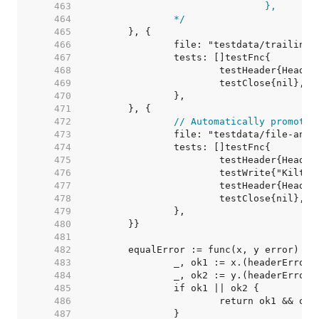
   463  
   464  
		*/
   465  
   466  
   467  
   468  
   469  
   470  
   471  
   472  
// Automatically promote 
   473  
   474  
   475  
   476  
   477  
   478  
   479  
   480  
   481  
   482  
   483  
   484  
   485  
   486  
   487  