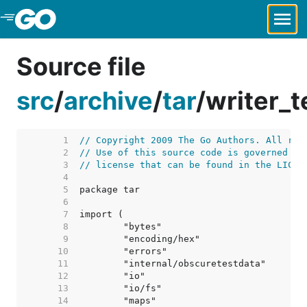
Skip to Main Content
Source file
src
/
archive
/
tar
/
writer_t
     1  
// Copyright 2009 The Go Authors. All rig
     2  
// Use of this source code is governed by
     3  
// license that can be found in the LICEN
     4  
     5  
     6  
     7  
     8  
     9  
    10  
    11  
    12  
    13  
    14  