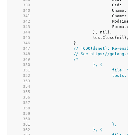
   339  
   340  
   341  
   342  
   343  
   344  
   345  
   346  
   347  
// TODO(dsnet): Re-enable
   348  
// See https://golang.org
   349  
   350  
   351  
   352  
   353  
   354  
   355  
   356  
   357  
   358  
   359  
   360  
   361  
   362  