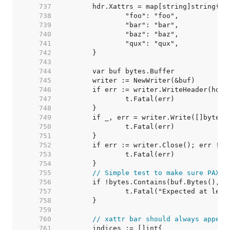
   737  
   738  
   739  
   740  
   741  
   742  
   743  
   744  
   745  
   746  
   747  
   748  
   749  
   750  
   751  
   752  
   753  
   754  
   755  
// Simple test to make sure PAX e
   756  
   757  
   758  
   759  
   760  
// xattr bar should always appear
   761  