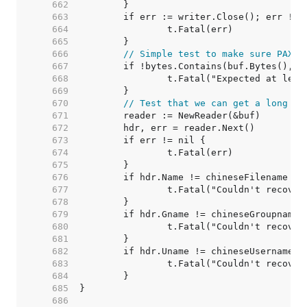
   662  
   663  
   664  
   665  
   666  
// Simple test to make sure PAX e
   667  
   668  
   669  
   670  
// Test that we can get a long na
   671  
   672  
   673  
   674  
   675  
   676  
   677  
   678  
   679  
   680  
   681  
   682  
   683  
   684  
   685  
   686  