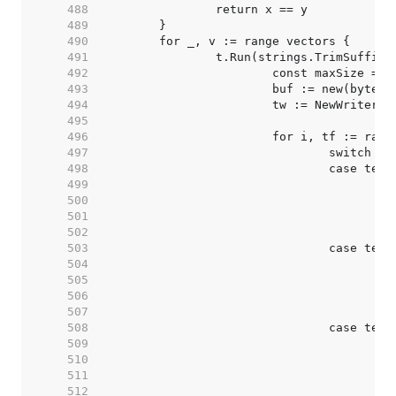
   488  
   489  
   490  
   491  
   492  
			const maxSize = 
   493  
   494  
   495  
   496  
   497  
   498  
   499  
   500  
   501  
   502  
   503  
   504  
   505  
   506  
   507  
   508  
   509  
   510  
   511  
   512  