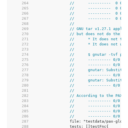
   264  
//	----------  0 0
   265  
//	----------  0 0
   266  
//	----------  0 0
   267  
//	----------  0 0
   268  
//
   269  
// GNU tar v1.27.1 applie
   270  
// but does not do the fo
   271  
//	* It does not t
   272  
//	* It does not u
   273  
//
   274  
//	$ gnutar -tvf p
   275  
//	---------- 0/0 
   276  
//	---------- 0/0 
   277  
//	gnutar: Substit
   278  
//	---------- 0/0 
   279  
//	gnutar: Substit
   280  
//	---------- 0/0 
   281  
//
   282  
// According to the PAX s
   283  
//	---------- 0/0 
   284  
//	---------- 0/0 
   285  
//	---------- 0/0 
   286  
//	---------- 0/0 
   287  
   288  