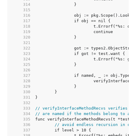
   314  
   315  
   316  
   317  
   318  
   319  
   320  
   321  
   322  
   323  
   324  
   325  
   326  
   327  
   328  
   329  
   330  
   331  
   332  
   333  
// verifyInterfaceMethodRecvs verifies th
   334  
// are named if the methods belong to a n
   335  
   336  
// avoid endless recursion in cas
   337  
   338  