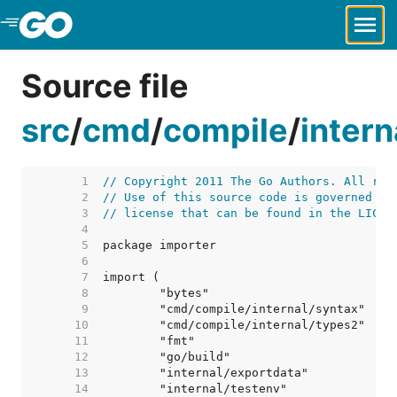
Skip to Main Content
Source file
src
/
cmd
/
compile
/
intern
     1  
// Copyright 2011 The Go Authors. All rig
     2  
// Use of this source code is governed by
     3  
// license that can be found in the LICEN
     4  
     5  
     6  
     7  
     8  
     9  
    10  
    11  
    12  
    13  
    14  