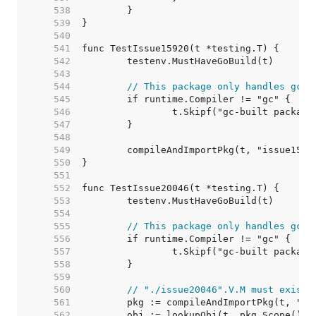
   538  
   539  
   540  
   541  
   542  
   543  
   544  
// This package only handles gc e
   545  
   546  
   547  
   548  
   549  
   550  
   551  
   552  
   553  
   554  
   555  
// This package only handles gc e
   556  
   557  
   558  
   559  
   560  
// "./issue20046".V.M must exist
   561  
   562  