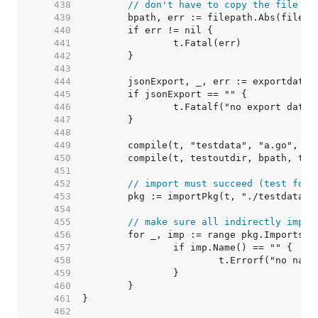
   438  
// don't have to copy the file to
   439  
   440  
   441  
   442  
   443  
   444  
   445  
   446  
   447  
   448  
   449  
   450  
   451  
   452  
// import must succeed (test for 
   453  
   454  
   455  
// make sure all indirectly impor
   456  
   457  
   458  
   459  
   460  
   461  
   462  