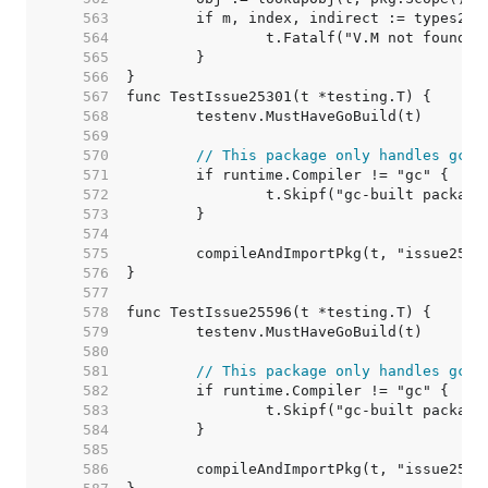
   563  
   564  
   565  
   566  
   567  
   568  
   569  
   570  
// This package only handles gc e
   571  
   572  
   573  
   574  
   575  
   576  
   577  
   578  
   579  
   580  
   581  
// This package only handles gc e
   582  
   583  
   584  
   585  
   586  