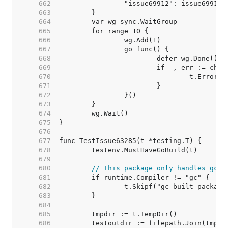
   662  
   663  
   664  
   665  
   666  
   667  
   668  
   669  
   670  
   671  
   672  
   673  
   674  
   675  
   676  
   677  
   678  
   679  
   680  
// This package only handles gc e
   681  
   682  
   683  
   684  
   685  
   686  