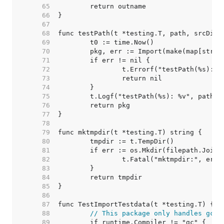
    65  
    66  
    67  
    68  
    69  
    70  
    71  
    72  
    73  
    74  
    75  
    76  
    77  
    78  
    79  
    80  
    81  
    82  
    83  
    84  
    85  
    86  
    87  
    88  
// This package only handles gc e
    89  