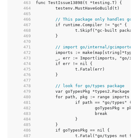
   463  
   464  
   465  
   466  
// This package only handles gc e
   467  
   468  
   469  
   470  
   471  
// import go/internal/gcimporter 
   472  
   473  
   474  
   475  
   476  
   477  
   478  
// look for go/types package
   479  
   480  
   481  
   482  
   483  
   484  
   485  
   486  
   487  