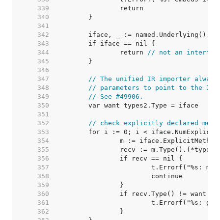
   339  
   340  
   341  
   342  
   343  
   344  
		return 
// not an interfac
   345  
   346  
   347  
// The unified IR importer always
   348  
// parameters to point to the Int
   349  
// See #49906.
   350  
   351  
   352  
// check explicitly declared meth
   353  
   354  
   355  
   356  
   357  
   358  
   359  
   360  
   361  
   362  