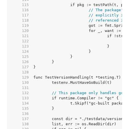
   115  
   116  
// The package's 
   117  
// explicitly imp
   118  
// referenced ind
   119  
   120  
   121  
   122  
   123  
   124  
   125  
   126  
   127  
   128  
   129  
   130  
   131  
   132  
// This package only handles gc e
   133  
   134  
   135  
   136  
   137  
   138  