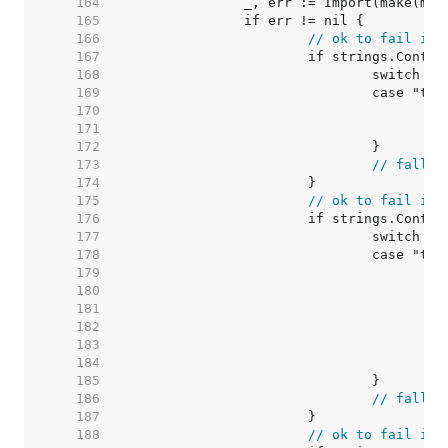
   164  
   165  
   166  
// ok to fail if 
   167  
   168  
   169  
   170  
   171  
   172  
   173  
// fall t
   174  
   175  
// ok to fail if 
   176  
   177  
   178  
   179  
   180  
   181  
   182  
   183  
   184  
   185  
   186  
// fall t
   187  
   188  
// ok to fail if 