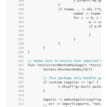
   388  
   389  
   390  
   391  
   392  
   393  
   394  
   395  
   396  
   397  
   398  
   399  
   400  
   401  
   402  
// Smoke test to ensure that imported met
   403  
   404  
   405  
   406  
// This package only handles gc e
   407  
   408  
   409  
   410  
   411  
   412  