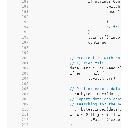
   189  
   190  
   191  
   192  
   193  
   194  
// fall t
   195  
   196  
   197  
   198  
   199  
   200  
// create file with corru
   201  
// 1) read file
   202  
   203  
   204  
   205  
   206  
// 2) find export data
   207  
   208  
// Export data can contai
   209  
// searching for the next
   210  
   211  
   212  
   213  