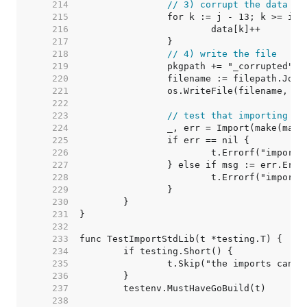
   214  
// 3) corrupt the data (i
   215  
   216  
   217  
   218  
// 4) write the file
   219  
   220  
   221  
   222  
   223  
// test that importing th
   224  
   225  
   226  
   227  
   228  
   229  
   230  
   231  
   232  
   233  
   234  
   235  
   236  
   237  
   238  