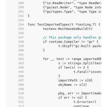
   289  
   290  
   291  
   292  
   293  
   294  
   295  
   296  
   297  
// This package only handles gc e
   298  
   299  
   300  
   301  
   302  
   303  
   304  
   305  
   306  
   307  
   308  
   309  
   310  
   311  
   312  
   313  