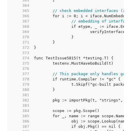
   363  
   364  
   365  
// check embedded interfaces (if 
   366  
   367  
// embedding of interface
   368  
   369  
   370  
   371  
   372  
   373  
   374  
   375  
   376  
   377  
// This package only handles gc e
   378  
   379  
   380  
   381  
   382  
   383  
   384  
   385  
   386  
   387  