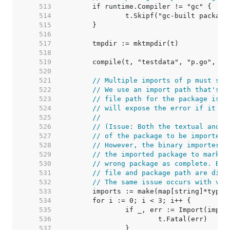
   513  
   514  
   515  
   516  
   517  
   518  
   519  
   520  
   521  
// Multiple imports of p must suc
   522  
// We use an import path that's n
   523  
// file path for the package is d
   524  
// will expose the error if it is
   525  
//
   526  
// (Issue: Both the textual and t
   527  
// of the package to be imported 
   528  
// However, the binary importer t
   529  
// the imported package to mark i
   530  
// wrong package as complete. By 
   531  
// file and package path are diff
   532  
// The same issue occurs with ven
   533  
   534  
   535  
   536  
   537  