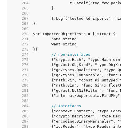
   264  
   265  
   266  
   267  
   268  
   269  
   270  
   271  
   272  
   273  
   274  
// non-interfaces
   275  
   276  
   277  
   278  
   279  
   280  
   281  
   282  
   283  
   284  
// interfaces
   285  
   286  
   287  
   288  