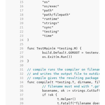
    15  
    16  
    17  
    18  
    19  
    20  
    21  
    22  
    23  
    24  
    25  
    26  
    27  
    28  
    29  
    30  
    31  
// compile runs the compiler on filename,
    32  
// and writes the output file to outdirna
    33  
// compile gives the resulting package a 
    34  
    35  
// filename must end with ".go"
    36  
    37  
    38  
    39  