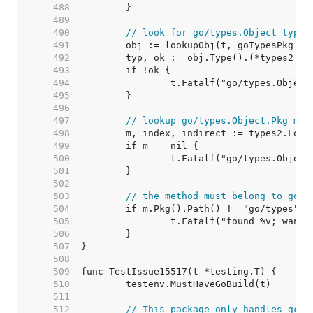
   488  
   489  
   490  
// look for go/types.Object type
   491  
   492  
   493  
   494  
   495  
   496  
   497  
// lookup go/types.Object.Pkg met
   498  
   499  
   500  
   501  
   502  
   503  
// the method must belong to go/t
   504  
   505  
   506  
   507  
   508  
   509  
   510  
   511  
   512  
// This package only handles gc e