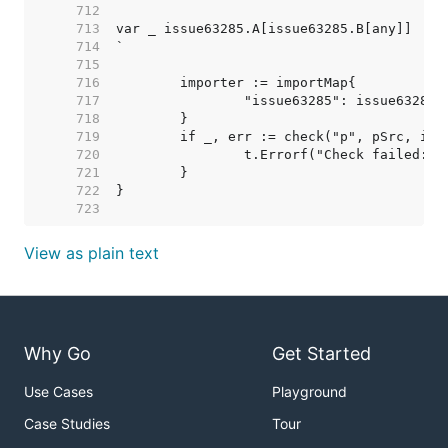
   712  
   713  
   714  
   715  
   716  
   717  
   718  
   719  
   720  
   721  
   722  
   723  
View as plain text
Why Go
Get Started
Use Cases
Playground
Case Studies
Tour