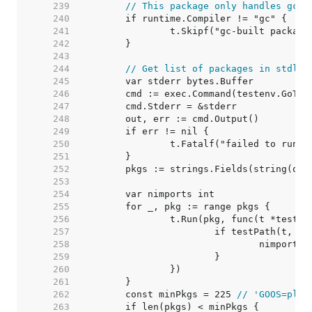
   239  
// This package only handles gc e
   240  
   241  
   242  
   243  
   244  
// Get list of packages in stdlib
   245  
   246  
   247  
   248  
   249  
   250  
   251  
   252  
   253  
   254  
   255  
   256  
   257  
   258  
   259  
   260  
   261  
   262  
	const minPkgs = 225 
// 'GOOS=plan
   263  