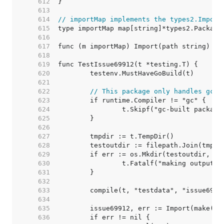
   612  
   613  
   614  
// importMap implements the types2.Import
   615  
   616  
   617  
   618  
   619  
   620  
   621  
   622  
// This package only handles gc e
   623  
   624  
   625  
   626  
   627  
   628  
   629  
   630  
   631  
   632  
   633  
   634  
   635  
   636  