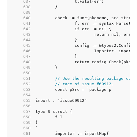
   637  
   638  
   639  
   640  
   641  
   642  
   643  
   644  
   645  
   646  
   647  
   648  
   649  
   650  
   651  
// Use the resulting package conc
   652  
// race of issue #69912.
   653  
   654  
   655  
   656  
   657  
   658  
   659  
   660  
   661  