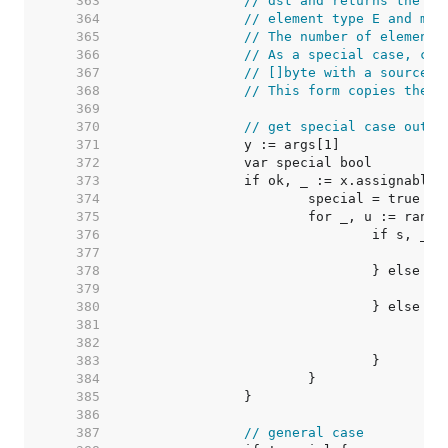
   363  
// dst and returns the nu
   364  
// element type E and mus
   365  
// The number of elements
   366  
// As a special case, cop
   367  
// []byte with a source a
   368  
// This form copies the b
   369  
   370  
// get special case out o
   371  
   372  
   373  
   374  
   375  
   376  
   377  
/
   378  
   379  
/
   380  
   381  
   382  
   383  
   384  
   385  
   386  
   387  
// general case