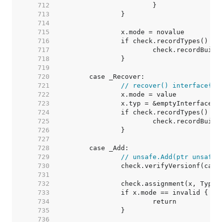
   712  
   713  
   714  
   715  
   716  
   717  
   718  
   719  
   720  
   721  
// recover() interface{}
   722  
   723  
   724  
   725  
   726  
   727  
   728  
   729  
// unsafe.Add(ptr unsafe.
   730  
   731  
   732  
   733  
   734  
   735  
   736  