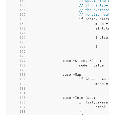
   164  
// spec: "The exp
   165  
// if the type of
   166  
// the expression
   167  
// function calls
   168  
   169  
   170  
   171  
   172  
   173  
   174  
   175  
   176  
   177  
   178  
   179  
   180  
   181  
   182  
   183  
   184  
   185  
   186  
   187  
   188  