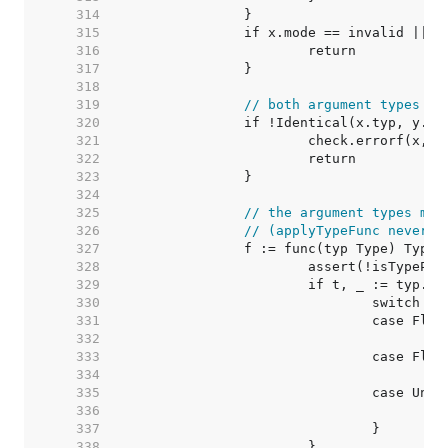
   314  
   315  
   316  
   317  
   318  
   319  
// both argument types mu
   320  
   321  
   322  
   323  
   324  
   325  
// the argument types mus
   326  
// (applyTypeFunc never c
   327  
   328  
   329  
   330  
   331  
   332  
   333  
   334  
   335  
   336  
   337  
   338  