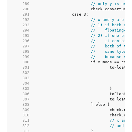
   289  
// only y is unty
   290  
   291  
   292  
// x and y are un
   293  
// 1) if both are
   294  
//    floating-po
   295  
// 2) if one of t
   296  
//    it contains
   297  
//    both of the
   298  
//    same type t
   299  
//    because shi
   300  
   301  
   302  
   303  
   304  
   305  
   306  
   307  
   308  
   309  
   310  
   311  
// x and 
   312  
// and ch
   313  