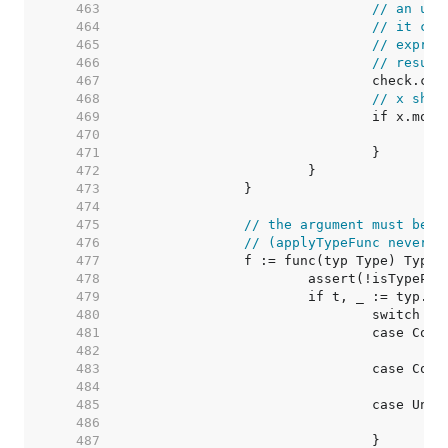
   463  
// an unt
   464  
// it con
   465  
// expres
   466  
// result
   467  
   468  
// x shou
   469  
   470  
   471  
   472  
   473  
   474  
   475  
// the argument must be o
   476  
// (applyTypeFunc never c
   477  
   478  
   479  
   480  
   481  
   482  
   483  
   484  
   485  
   486  
   487  