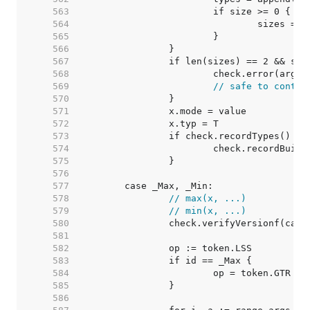
   563  
   564  
   565  
   566  
   567  
   568  
   569  
// safe to contin
   570  
   571  
   572  
   573  
   574  
   575  
   576  
   577  
   578  
// max(x, ...)
   579  
// min(x, ...)
   580  
   581  
   582  
   583  
   584  
   585  
   586  