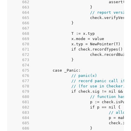
   662  
   663  
   664  
// report version
   665  
   666  
   667  
   668  
   669  
   670  
   671  
   672  
   673  
   674  
   675  
   676  
// panic(x)
   677  
// record panic call if i
   678  
// (for use in Checker.is
   679  
   680  
// function has r
   681  
   682  
   683  
// alloca
   684  
   685  
   686  