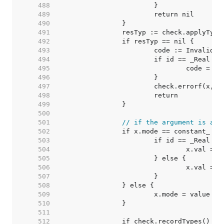
   488  
   489  
   490  
   491  
   492  
   493  
   494  
   495  
   496  
   497  
   498  
   499  
   500  
   501  
// if the argument is a c
   502  
   503  
   504  
   505  
   506  
   507  
   508  
   509  
   510  
   511  
   512  