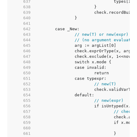
   637  
   638  
   639  
   640  
   641  
   642  
   643  
// new(T) or new(expr)
   644  
// (no argument evaluated
   645  
   646  
   647  
   648  
   649  
   650  
   651  
   652  
// new(T)
   653  
   654  
   655  
// new(expr)
   656  
   657  
// check 
   658  
   659  
   660  
   661  