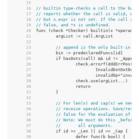
    15  
    16  
// builtin type-checks a call to the buil
    17  
// reports whether the call is valid, wit
    18  
// but x.expr is not set. If the call is 
    19  
// false, and *x is undefined.
    20  
    21  
    22  
    23  
// append is the only built-in th
    24  
    25  
    26  
    27  
    28  
    29  
    30  
    31  
    32  
    33  
// For len(x) and cap(x) we need 
    34  
// receive operations. Save/resto
    35  
// false for the evaluation of x 
    36  
// Note: We must do this _before_
    37  
//       all arguments.
    38  
    39  