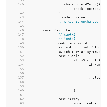
   139  
   140  
   141  
   142  
   143  
   144  
// x.typ is unchanged
   145  
   146  
   147  
// cap(x)
   148  
// len(x)
   149  
   150  
   151  
   152  
   153  
   154  
   155  
   156  
   157  
   158  
   159  
   160  
   161  
   162  
   163  