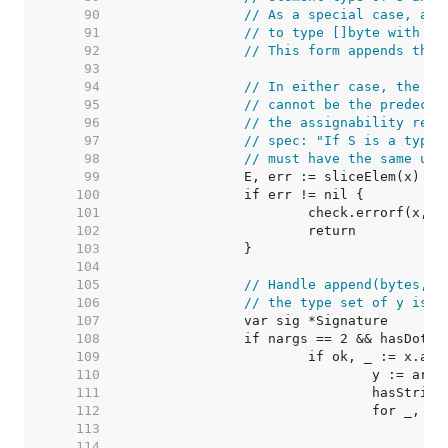
    90  
// As a special case, app
    91  
// to type []byte with a 
    92  
// This form appends the 
    93  
    94  
// In either case, the fi
    95  
// cannot be the predecla
    96  
// the assignability requ
    97  
// spec: "If S is a type 
    98  
// must have the same und
    99  
   100  
   101  
   102  
   103  
   104  
   105  
// Handle append(bytes, y
   106  
// the type set of y is {
   107  
   108  
   109  
   110  
   111  
   112  
   113  
   114  