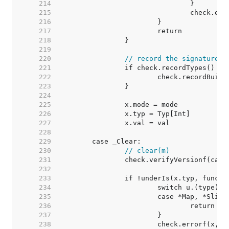
   214  
   215  
   216  
   217  
   218  
   219  
   220  
// record the signature b
   221  
   222  
   223  
   224  
   225  
   226  
   227  
   228  
   229  
   230  
// clear(m)
   231  
   232  
   233  
   234  
   235  
   236  
   237  
   238  