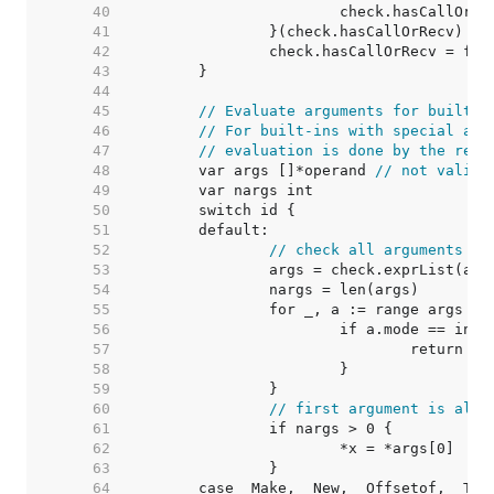
    40  
    41  
    42  
    43  
    44  
    45  
// Evaluate arguments for built-i
    46  
// For built-ins with special arg
    47  
// evaluation is done by the resp
    48  
	var args []*operand 
// not valid 
    49  
    50  
    51  
    52  
// check all arguments
    53  
    54  
    55  
    56  
    57  
    58  
    59  
    60  
// first argument is alwa
    61  
    62  
    63  
    64  