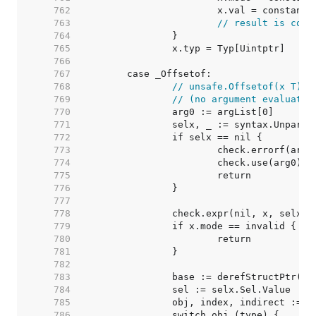
   762  
   763  
// result is cons
   764  
   765  
   766  
   767  
   768  
// unsafe.Offsetof(x T) u
   769  
// (no argument evaluated
   770  
   771  
   772  
   773  
   774  
   775  
   776  
   777  
   778  
   779  
   780  
   781  
   782  
   783  
   784  
   785  
   786  