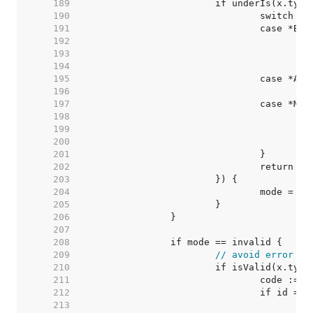
   189  
   190  
   191  
   192  
   193  
   194  
   195  
   196  
   197  
   198  
   199  
   200  
   201  
   202  
   203  
   204  
   205  
   206  
   207  
   208  
   209  
// avoid error if
   210  
   211  
   212  
   213  