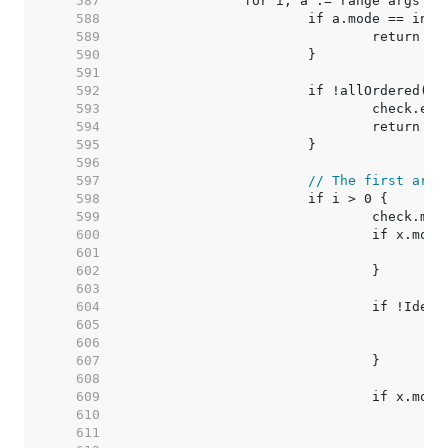
   587  
   588  
   589  
   590  
   591  
   592  
   593  
   594  
   595  
   596  
   597  
// The first argu
   598  
   599  
   600  
   601  
   602  
   603  
   604  
   605  
   606  
   607  
   608  
   609  
   610  
   611  