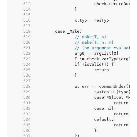
   513  
   514  
   515  
   516  
   517  
   518  
   519  
// make(T, n)
   520  
// make(T, n, m)
   521  
// (no argument evaluated
   522  
   523  
   524  
   525  
   526  
   527  
   528  
   529  
   530  
   531  
				return n
   532  
   533  
   534  
   535  
   536  
   537  