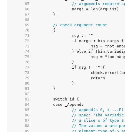
    65  
// arguments require spec
    66  
    67  
    68  
    69  
// check argument count
    70  
    71  
    72  
    73  
    74  
    75  
    76  
    77  
    78  
    79  
    80  
    81  
    82  
    83  
    84  
    85  
// append(s S, x ...E) S,
    86  
// spec: "The variadic fu
    87  
// a slice s of type S an
    88  
// The values x are passe
    89  
// element type of S and 