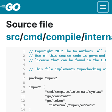
Skip to Main Content
Source file
src
/
cmd
/
compile
/
intern
     1  
// Copyright 2012 The Go Authors. All rig
     2  
// Use of this source code is governed by
     3  
// license that can be found in the LICEN
     4  
     5  
// This file implements typechecking of b
     6  
     7  
     8  
     9  
    10  
    11  
    12  
    13  
    14  