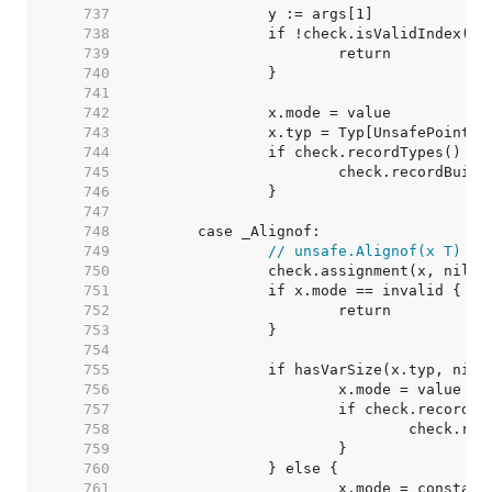
   737  
   738  
   739  
   740  
   741  
   742  
   743  
   744  
   745  
   746  
   747  
   748  
   749  
// unsafe.Alignof(x T) ui
   750  
   751  
   752  
   753  
   754  
   755  
   756  
   757  
   758  
   759  
   760  
   761  