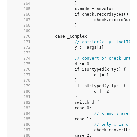
   264  
   265  
   266  
   267  
   268  
   269  
   270  
   271  
// complex(x, y floatT) c
   272  
   273  
   274  
// convert or check untyp
   275  
   276  
   277  
   278  
   279  
   280  
   281  
   282  
   283  
   284  
// x and y are ty
   285  
   286  
// only x is unty
   287  
   288  