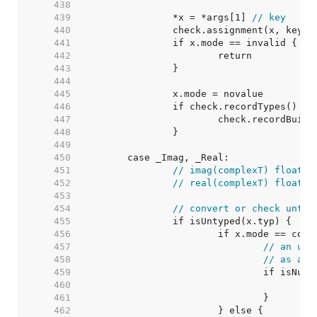
   438  
   439  
		*x = *args[1] 
// key
   440  
   441  
   442  
   443  
   444  
   445  
   446  
   447  
   448  
   449  
   450  
   451  
// imag(complexT) floatT
   452  
// real(complexT) floatT
   453  
   454  
// convert or check untyp
   455  
   456  
   457  
// an unt
   458  
// as a c
   459  
   460  
   461  
   462  