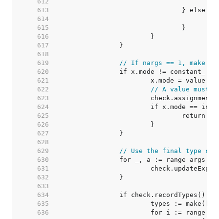
   612  
   613  
   614  
   615  
   616  
   617  
   618  
   619  
// If nargs == 1, make su
   620  
   621  
   622  
// A value must n
   623  
   624  
   625  
   626  
   627  
   628  
   629  
// Use the final type com
   630  
   631  
   632  
   633  
   634  
   635  
   636  