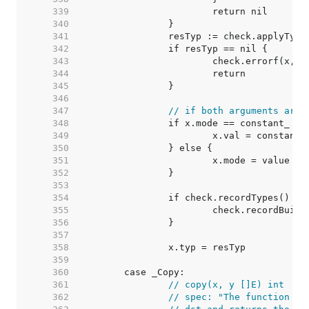
   339  
   340  
   341  
   342  
   343  
   344  
   345  
   346  
   347  
// if both arguments are 
   348  
   349  
   350  
   351  
   352  
   353  
   354  
   355  
   356  
   357  
   358  
   359  
   360  
   361  
// copy(x, y []E) int
   362  
// spec: "The function co