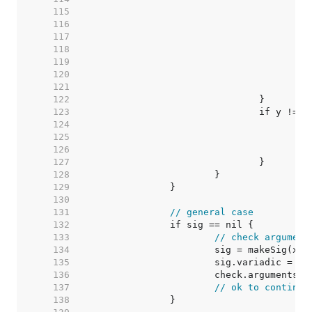
   115  
   116  
   117  
   118  
   119  
   120  
   121  
   122  
   123  
   124  
/
   125  
   126  
   127  
   128  
   129  
   130  
   131  
// general case
   132  
   133  
// check argument
   134  
			sig = makeSig(x
   135  
   136  
			check.arguments
   137  
// ok to continue
   138  