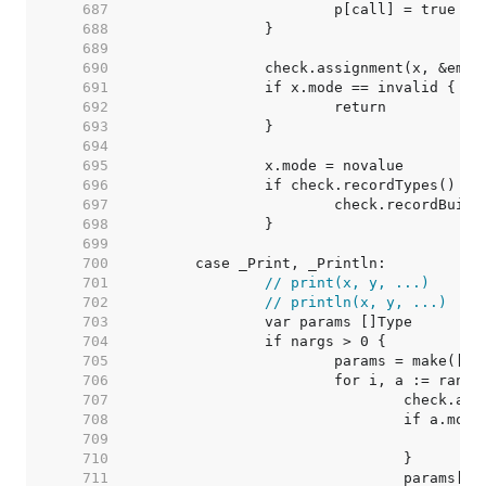
   687  
   688  
   689  
   690  
   691  
   692  
   693  
   694  
   695  
   696  
   697  
   698  
   699  
   700  
   701  
// print(x, y, ...)
   702  
// println(x, y, ...)
   703  
   704  
   705  
   706  
   707  
   708  
   709  
   710  
   711  