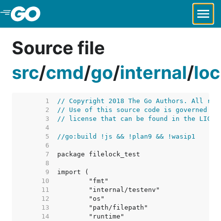
Skip to Main Content
Source file
src
/
cmd
/
go
/
internal
/
loc
     1  
// Copyright 2018 The Go Authors. All rig
     2  
// Use of this source code is governed by
     3  
// license that can be found in the LICEN
     4  
     5  
//go:build !js && !plan9 && !wasip1
     6  
     7  
     8  
     9  
    10  
    11  
    12  
    13  
    14  