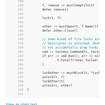
   189  
   190  
   191  
   192  
   193  
   194  
   195  
   196  
   197  
   198  
// Some kinds of file locks are d
   199  
// descriptor is unlocked. Double
   200  
// not accidentally drop locks.
   201  
   202  
   203  
   204  
   205  
   206  
   207  
   208  
   209  
   210  
   211  
View as plain text