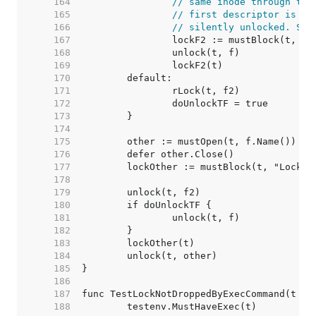
   164  
// same inode through two
   165  
// first descriptor is cl
   166  
// silently unlocked. So 
   167  
   168  
   169  
   170  
   171  
   172  
   173  
   174  
   175  
   176  
   177  
   178  
   179  
   180  
   181  
   182  
   183  
   184  
   185  
   186  
   187  
   188  