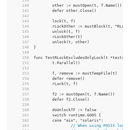
   139  
   140  
   141  
   142  
   143  
   144  
   145  
   146  
   147  
   148  
   149  
   150  
   151  
   152  
   153  
   154  
   155  
   156  
   157  
   158  
   159  
   160  
   161  
   162  
   163  
// When using POSIX locks