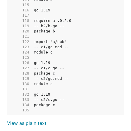
   115  
   116  
   117  
   118  
   119  
   120  
   121  
   122  
   123  
   124  
   125  
   126  
   127  
   128  
   129  
   130  
   131  
   132  
   133  
   134  
   135  
View as plain text