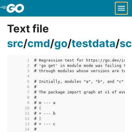
Skip to Main Content
Text file
src
/
cmd
/
go
/
testdata
/
sc
     1  
     2  
     3  
     4  
     5  
     6  
     7  
     8  
     9  
    10  
    11  
    12  
    13  
    14  