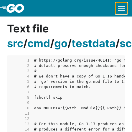
Skip to Main Content
Text file
src
/
cmd
/
go
/
testdata
/
sc
     1  
     2  
     3  
     4  
     5  
     6  
     7  
     8  
     9  
    10  
    11  
    12  
    13  
    14  