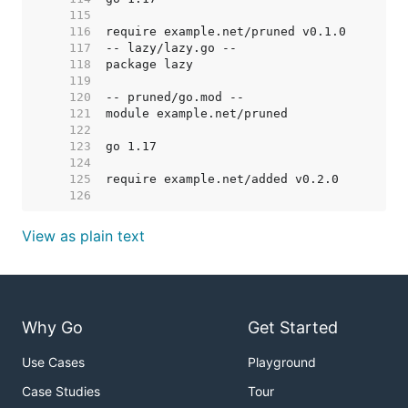
   115  
   116  
   117  
   118  
   119  
   120  
   121  
   122  
   123  
   124  
   125  
   126  
View as plain text
Why Go
Get Started
Use Cases
Playground
Case Studies
Tour