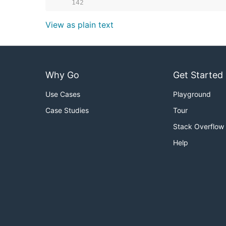
   142  
View as plain text
Why Go
Get Started
Use Cases
Playground
Case Studies
Tour
Stack Overflow
Help