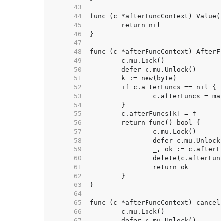
    43  
    44  
    45  
    46  
    47  
    48  
    49  
    50  
    51  
    52  
    53  
    54  
    55  
    56  
    57  
    58  
    59  
    60  
    61  
    62  
    63  
    64  
    65  
    66  
    67  