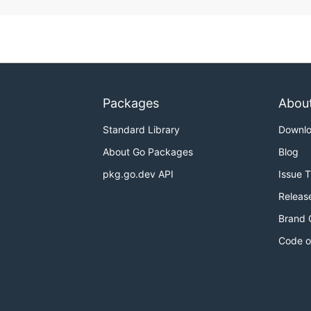
Packages
Abou
Standard Library
Downl
About Go Packages
Blog
pkg.go.dev API
Issue 
Releas
Brand 
Code o