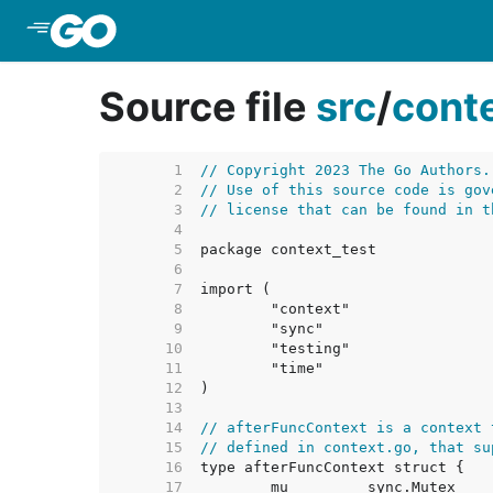
Skip to Main Content
Source file
src
/
cont
     1  
// Copyright 2023 The Go Authors.
     2  
// Use of this source code is gov
     3  
// license that can be found in t
     4  
     5  
     6  
     7  
     8  
     9  
    10  
    11  
    12  
    13  
    14  
// afterFuncContext is a context 
    15  
// defined in context.go, that su
    16  
    17  