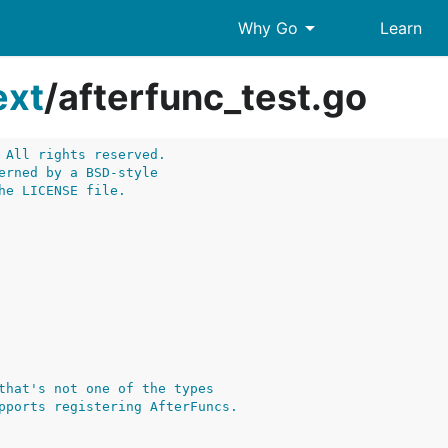
arrow_drop_down
Why Go
Learn
ext
/
afterfunc_test.go
 All rights reserved.
erned by a BSD-style
he LICENSE file.
that's not one of the types
pports registering AfterFuncs.