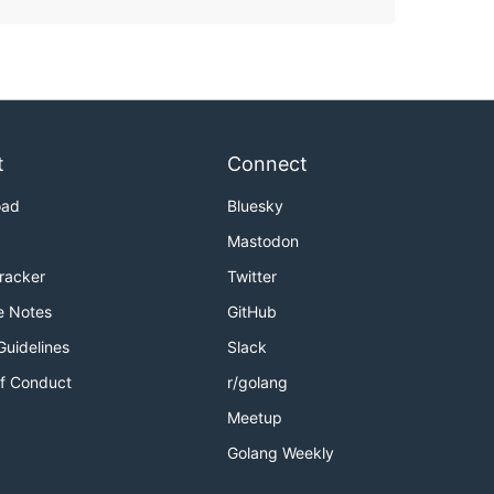
t
Connect
oad
Bluesky
Mastodon
Tracker
Twitter
e Notes
GitHub
Guidelines
Slack
f Conduct
r/golang
Meetup
Golang Weekly