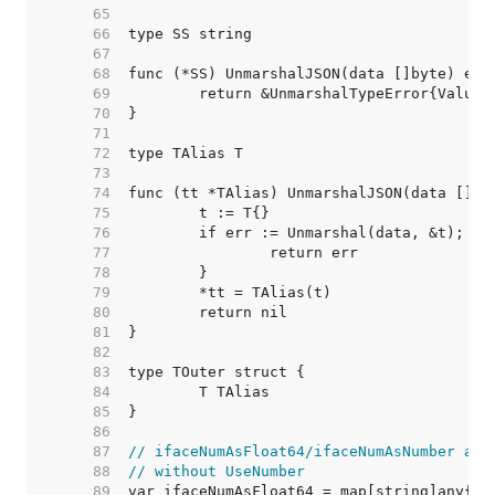
    65  
    66  
    67  
    68  
    69  
    70  
    71  
    72  
    73  
    74  
    75  
    76  
    77  
    78  
    79  
    80  
    81  
    82  
    83  
    84  
    85  
    86  
    87  
// ifaceNumAsFloat64/ifaceNumAsNumber are
    88  
// without UseNumber
    89  