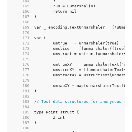
   164  
   165  
   166  
   167  
   168  
   169  
   170  
   171  
   172  
   173  
   174  
   175  
   176  
   177  
   178  
   179  
   180  
   181  
   182  
   183  
// Test data structures for anonymous fie
   184  
   185  
   186  
   187  
   188  