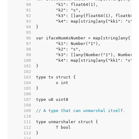
    90  
    91  
    92  
    93  
    94  
    95  
    96  
    97  
    98  
    99  
   100  
   101  
   102  
   103  
   104  
   105  
   106  
   107  
   108  
   109  
// A type that can unmarshal itself.
   110  
   111  
   112  
   113  
   114  