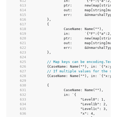
   612  
   613  
   614  
   615  
   616  
   617  
   618  
   619  
   620  
   621  
   622  
   623  
   624  
   625  
// Map keys can be encoding.TextU
   626  
   627  
// If multiple values for the sam
   628  
   629  
   630  
   631  
   632  
   633  
   634  
   635  
   636  