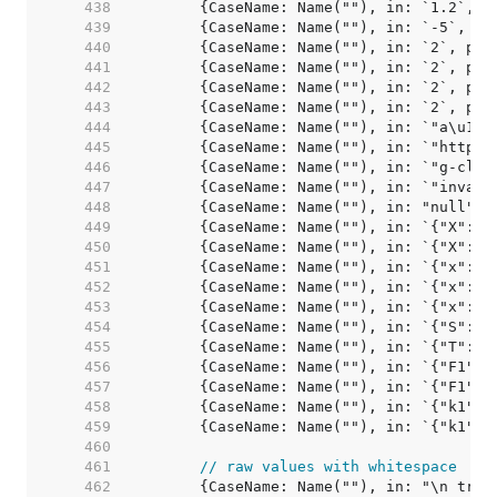
   438  
   439  
   440  
   441  
   442  
   443  
   444  
   445  
   446  
   447  
   448  
   449  
   450  
   451  
   452  
   453  
   454  
   455  
   456  
   457  
   458  
   459  
   460  
   461  
// raw values with whitespace
   462  