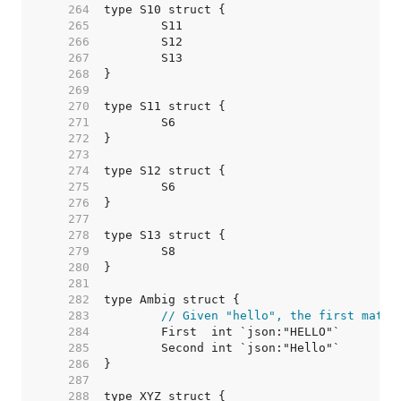
   264  
   265  
   266  
   267  
   268  
   269  
   270  
   271  
   272  
   273  
   274  
   275  
   276  
   277  
   278  
   279  
   280  
   281  
   282  
   283  
// Given "hello", the first match
   284  
   285  
   286  
   287  
   288  