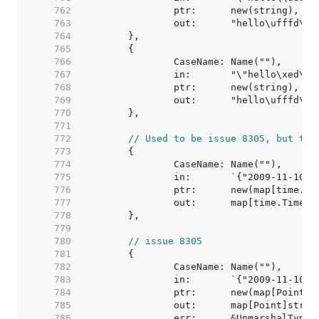
   762  
   763  
   764  
   765  
   766  
   767  
   768  
   769  
   770  
   771  
   772  
// Used to be issue 8305, but tim
   773  
   774  
   775  
   776  
   777  
   778  
   779  
   780  
// issue 8305
   781  
   782  
   783  
   784  
   785  
   786  