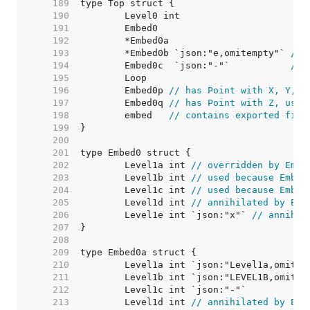
   189  
   190  
   191  
   192  
   193  
	*Embed0b `json:"e,omitempty"` 
// 
   194  
	Embed0c  `json:"-"`           
// 
   195  
   196  
	Embed0p 
// has Point with X, Y, u
   197  
	Embed0q 
// has Point with Z, used
   198  
	embed   
// contains exported fiel
   199  
   200  
   201  
   202  
	Level1a int 
// overridden by Embe
   203  
	Level1b int 
// used because Embed
   204  
	Level1c int 
// used because Embed
   205  
	Level1d int 
// annihilated by Emb
   206  
	Level1e int `json:"x"` 
// annihil
   207  
   208  
   209  
   210  
   211  
   212  
   213  
	Level1d int 
// annihilated by Emb