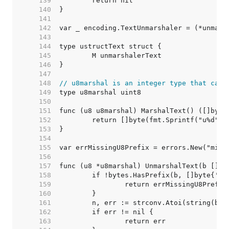
   139  
   140  
   141  
   142  
   143  
   144  
   145  
   146  
   147  
   148  
// u8marshal is an integer type that can 
   149  
   150  
   151  
   152  
   153  
   154  
   155  
   156  
   157  
   158  
   159  
   160  
   161  
   162  
   163  