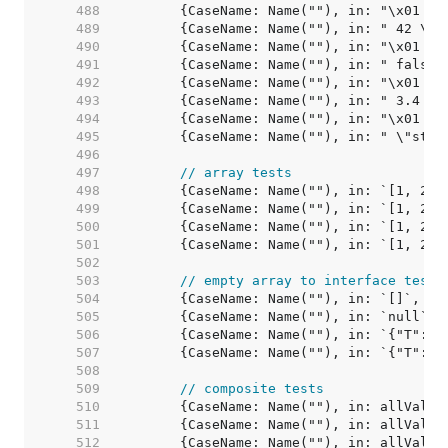
   488  
   489  
   490  
   491  
   492  
   493  
   494  
   495  
   496  
   497  
// array tests
   498  
   499  
   500  
   501  
   502  
   503  
// empty array to interface test
   504  
   505  
   506  
   507  
   508  
   509  
// composite tests
   510  
   511  
   512  