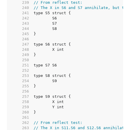
   239  
// From reflect test:
   240  
// The X in S6 and S7 annihilate, but the
   241  
   242  
   243  
   244  
   245  
   246  
   247  
   248  
   249  
   250  
   251  
   252  
   253  
   254  
   255  
   256  
   257  
   258  
   259  
   260  
   261  
   262  
// From reflect test:
   263  
// The X in S11.S6 and S12.S6 annihilate,