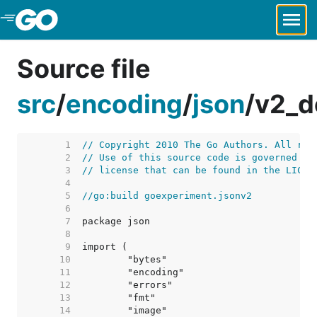
Skip to Main Content
Source file
src
/
encoding
/
json
/
v2_d
     1  
// Copyright 2010 The Go Authors. All rig
     2  
// Use of this source code is governed by
     3  
// license that can be found in the LICEN
     4  
     5  
//go:build goexperiment.jsonv2
     6  
     7  
     8  
     9  
    10  
    11  
    12  
    13  
    14  