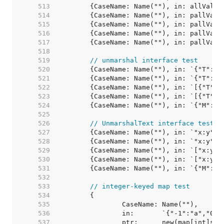
   513  
   514  
   515  
   516  
   517  
   518  
   519  
// unmarshal interface test
   520  
	{CaseName: Name(""), in: `{"T":f
   521  
   522  
   523  
   524  
   525  
   526  
// UnmarshalText interface test
   527  
   528  
   529  
   530  
   531  
   532  
   533  
// integer-keyed map test
   534  
   535  
   536  
   537  