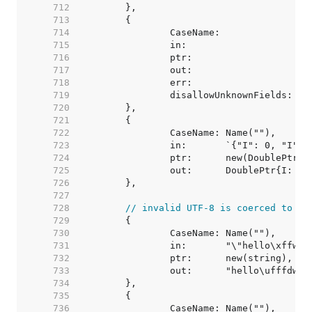
   712  
   713  
   714  
   715  
   716  
   717  
   718  
   719  
   720  
   721  
   722  
   723  
   724  
   725  
   726  
   727  
   728  
// invalid UTF-8 is coerced to va
   729  
   730  
   731  
   732  
   733  
   734  
   735  
   736  