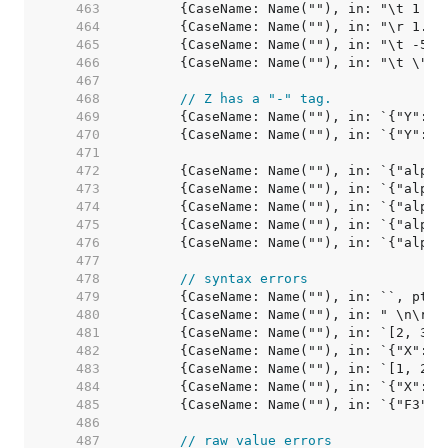
   463  
   464  
   465  
   466  
   467  
   468  
// Z has a "-" tag.
   469  
   470  
   471  
   472  
   473  
   474  
   475  
   476  
   477  
   478  
// syntax errors
   479  
   480  
   481  
   482  
   483  
   484  
   485  
   486  
   487  
// raw value errors