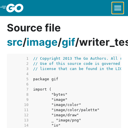
Skip to Main Content
Source file
src
/
image
/
gif
/
writer_te
     1  
// Copyright 2013 The Go Authors. All rig
     2  
// Use of this source code is governed by
     3  
// license that can be found in the LICEN
     4  
     5  
     6  
     7  
     8  
     9  
    10  
    11  
    12  
    13  
    14  