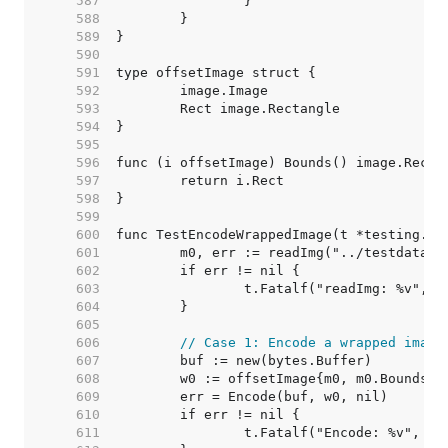
   587  
   588  
   589  
   590  
   591  
   592  
   593  
   594  
   595  
   596  
   597  
   598  
   599  
   600  
   601  
   602  
   603  
   604  
   605  
   606  
// Case 1: Encode a wrapped image
   607  
   608  
   609  
   610  
   611  