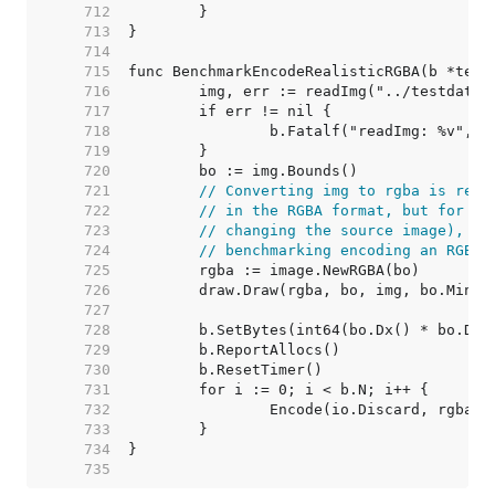
   712  
   713  
   714  
   715  
   716  
   717  
   718  
   719  
   720  
   721  
// Converting img to rgba is redu
   722  
// in the RGBA format, but for th
   723  
// changing the source image), th
   724  
// benchmarking encoding an RGBA 
   725  
   726  
   727  
   728  
   729  
   730  
   731  
   732  
   733  
   734  
   735  