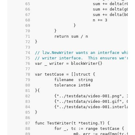
    65  
    66  
    67  
    68  
    69  
    70  
    71  
    72  
    73  
    74  
// lzw.NewWriter wants an interface which
    75  
// writer interface.  This ensures we're 
    76  
    77  
    78  
    79  
    80  
    81  
    82  
    83  
    84  
    85  
    86  
    87  
    88  
    89  