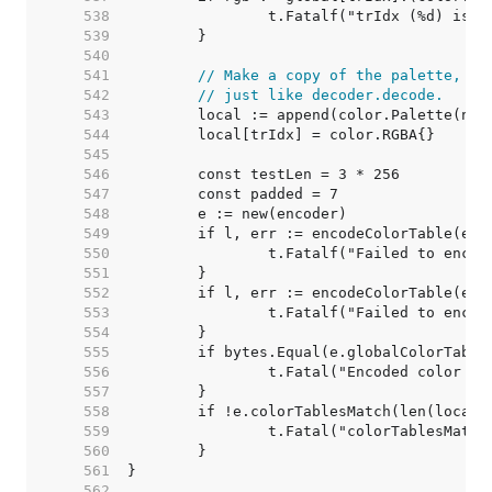
   538  
   539  
   540  
   541  
// Make a copy of the palette, su
   542  
// just like decoder.decode.
   543  
   544  
   545  
   546  
   547  
   548  
   549  
   550  
   551  
   552  
   553  
   554  
   555  
   556  
   557  
   558  
   559  
   560  
   561  
   562  