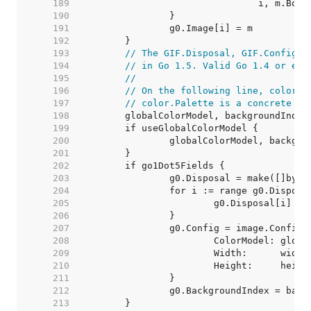
   189  
   190  
   191  
   192  
   193  
// The GIF.Disposal, GIF.Config a
   194  
// in Go 1.5. Valid Go 1.4 or ear
   195  
//
   196  
// On the following line, color.M
   197  
// color.Palette is a concrete (s
   198  
   199  
   200  
   201  
   202  
   203  
   204  
   205  
   206  
   207  
   208  
   209  
   210  
   211  
   212  
   213  