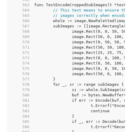
   563  
   564  
// This test means to ensure that
   565  
// images correctly when encoding
   566  
   567  
   568  
   569  
   570  
   571  
   572  
   573  
   574  
   575  
   576  
   577  
   578  
   579  
   580  
   581  
   582  
   583  
   584  
   585  
   586  