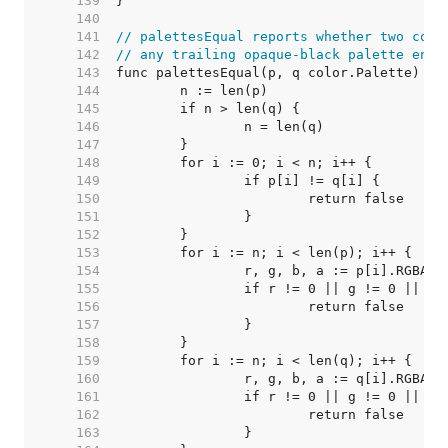
   139  
   140  
   141  
// palettesEqual reports whether two colo
   142  
// any trailing opaque-black palette entr
   143  
   144  
   145  
   146  
   147  
   148  
   149  
   150  
   151  
   152  
   153  
   154  
   155  
   156  
   157  
   158  
   159  
   160  
   161  
   162  
   163  