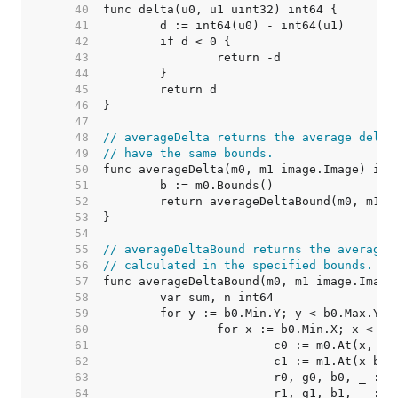
    40  
    41  
    42  
    43  
    44  
    45  
    46  
    47  
    48  
// averageDelta returns the average delta
    49  
// have the same bounds.
    50  
    51  
    52  
    53  
    54  
    55  
// averageDeltaBound returns the average 
    56  
// calculated in the specified bounds.
    57  
    58  
    59  
    60  
    61  
    62  
    63  
    64  