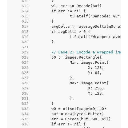
   612  
   613  
   614  
   615  
   616  
   617  
   618  
   619  
   620  
   621  
   622  
// Case 2: Encode a wrapped image
   623  
   624  
   625  
   626  
   627  
   628  
   629  
   630  
   631  
   632  
   633  
   634  
   635  
   636  