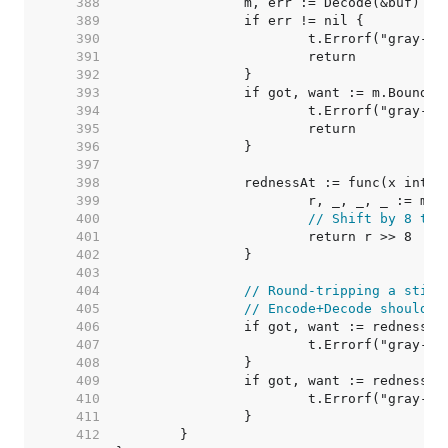
   388  
   389  
   390  
   391  
   392  
   393  
   394  
   395  
   396  
   397  
   398  
   399  
   400  
// Shift by 8 to 
   401  
   402  
   403  
   404  
// Round-tripping a still
   405  
// Encode+Decode should s
   406  
   407  
   408  
   409  
   410  
   411  
   412  