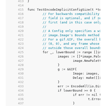
   413  
   414  
   415  
   416  
// For backwards compatibility fo
   417  
// field is optional, and if zero
   418  
// first (and in this case only) 
   419  
//
   420  
// A Config only specifies a widt
   421  
// image.Image's Bounds method re
   422  
// For a gif.GIF, the overall bou
   423  
// (0, 0), and any frame whose bo
   424  
// outside those overall bounds, 
   425  
   426  
   427  
   428  
   429  
   430  
   431  
   432  
   433  
   434  
   435  
   436  
   437  