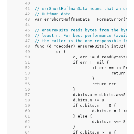
    40  
    41  
// errShortHuffmanData means that an unex
    42  
// Huffman data.
    43  
    44  
    45  
// ensureNBits reads bytes from the byte 
    46  
// least n. For best performance (avoidin
    47  
// the caller is the one responsible for 
    48  
    49  
    50  
    51  
    52  
    53  
    54  
    55  
    56  
    57  
    58  
    59  
    60  
    61  
    62  
    63  
    64  