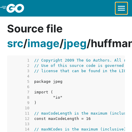
Skip to Main Content
Source file
src
/
image
/
jpeg
/
huffma
     1  
// Copyright 2009 The Go Authors. All rig
     2  
// Use of this source code is governed by
     3  
// license that can be found in the LICEN
     4  
     5  
     6  
     7  
     8  
     9  
    10  
    11  
// maxCodeLength is the maximum (inclusiv
    12  
    13  
    14  
// maxNCodes is the maximum (inclusive) n