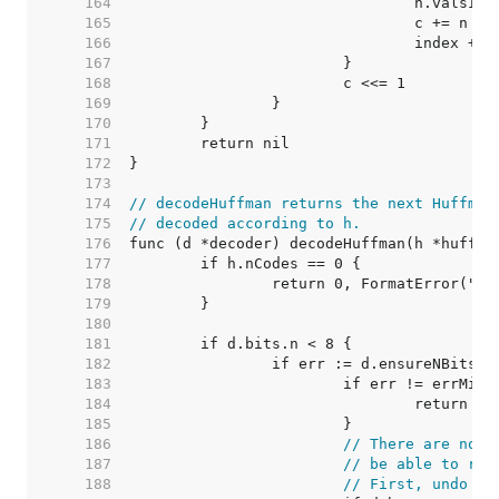
   164  
   165  
   166  
   167  
   168  
   169  
   170  
   171  
   172  
   173  
   174  
// decodeHuffman returns the next Huffman
   175  
// decoded according to h.
   176  
   177  
   178  
   179  
   180  
   181  
   182  
   183  
   184  
   185  
   186  
// There are no m
   187  
// be able to rea
   188  
// First, undo th