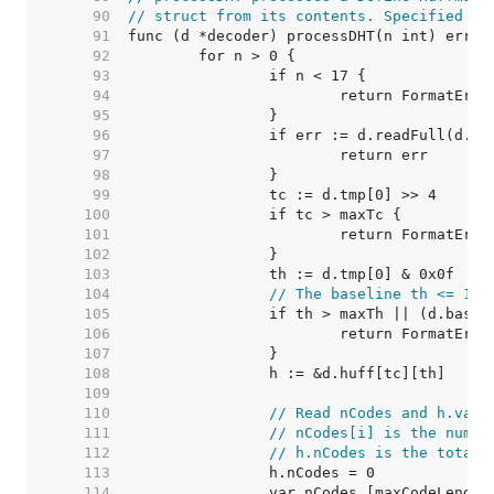
    90  
// struct from its contents. Specified in
    91  
    92  
    93  
    94  
    95  
    96  
    97  
    98  
    99  
   100  
   101  
   102  
   103  
   104  
// The baseline th <= 1 r
   105  
   106  
   107  
   108  
   109  
   110  
// Read nCodes and h.vals
   111  
// nCodes[i] is the numbe
   112  
// h.nCodes is the total 
   113  
   114  