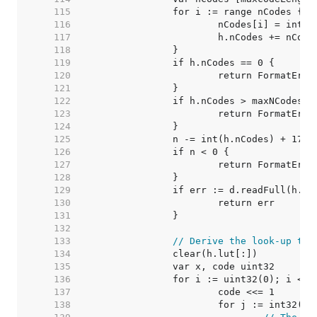
   115  
   116  
   117  
   118  
   119  
   120  
   121  
   122  
   123  
   124  
   125  
   126  
   127  
   128  
   129  
   130  
   131  
   132  
   133  
// Derive the look-up tab
   134  
   135  
   136  
   137  
   138  