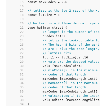
    15  
    16  
    17  
// lutSize is the log-2 size of the Huffm
    18  
    19  
    20  
// huffman is a Huffman decoder, specifie
    21  
    22  
// length is the number of codes 
    23  
    24  
// lut is the look-up table for t
    25  
// The high 8 bits of the uint16 
    26  
// are 1 plus the code length, or
    27  
// lutSize bits.
    28  
    29  
// vals are the decoded values, s
    30  
    31  
// minCodes[i] is the minimum cod
    32  
// codes of that length.
    33  
    34  
// maxCodes[i] is the maximum cod
    35  
// codes of that length.
    36  
    37  
// valsIndices[i] is the index in
    38  
    39  