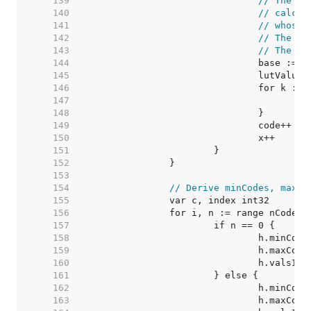
   139  
// The co
   140  
// calcul
   141  
// whose 
   142  
// The hi
   143  
// The lo
   144  
   145  
   146  
   147  
   148  
   149  
   150  
   151  
   152  
   153  
   154  
// Derive minCodes, maxCo
   155  
   156  
   157  
   158  
   159  
   160  
   161  
   162  
   163  