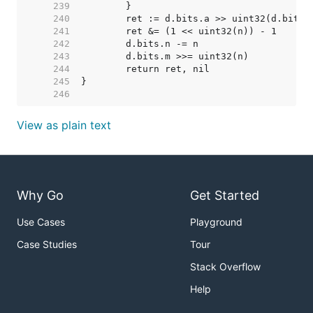
   239  
   240  
   241  
   242  
   243  
   244  
   245  
   246  
View as plain text
Why Go
Get Started
Use Cases
Playground
Case Studies
Tour
Stack Overflow
Help