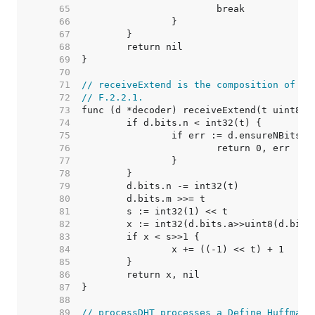
    65  
    66  
    67  
    68  
    69  
    70  
    71  
// receiveExtend is the composition of RE
    72  
// F.2.2.1.
    73  
    74  
    75  
    76  
    77  
    78  
    79  
    80  
    81  
    82  
    83  
    84  
    85  
    86  
    87  
    88  
    89  
// processDHT processes a Define Huffman 