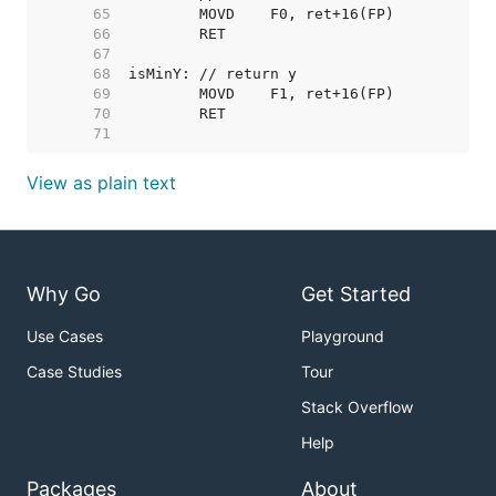
    65  
    66  
    67  
    68  
    69  
    70  
    71  
View as plain text
Why Go
Get Started
Use Cases
Playground
Case Studies
Tour
Stack Overflow
Help
Packages
About