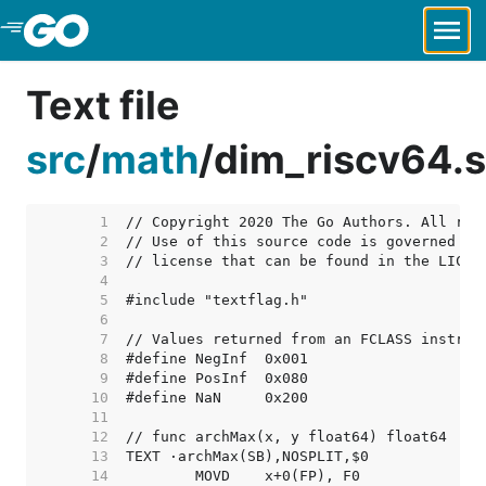
Skip to Main Content
Text file
src
/
math
/
dim_riscv64.s
     1  
     2  
     3  
     4  
     5  
     6  
     7  
     8  
     9  
    10  
    11  
    12  
    13  
    14  