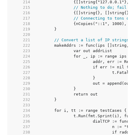
   214  
   215  
// Nothing to do; fail in
   216  
   217  
// Connecting to tons of 
   218  
   219  
   220  
   221  
// Convert a list of IP strings i
   222  
   223  
   224  
   225  
   226  
   227  
   228  
   229  
   230  
   231  
   232  
   233  
   234  
   235  
   236  
   237  
   238  