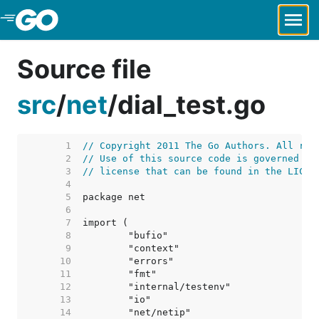
Skip to Main Content
Source file
src
/
net
/
dial_test.go
     1  
// Copyright 2011 The Go Authors. All rig
     2  
// Use of this source code is governed by
     3  
// license that can be found in the LICEN
     4  
     5  
     6  
     7  
     8  
     9  
    10  
    11  
    12  
    13  
    14  