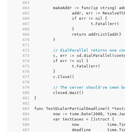
   463  
   464  
   465  
   466  
   467  
   468  
   469  
   470  
   471  
   472  
// dialParallel returns one conne
   473  
   474  
   475  
   476  
   477  
   478  
   479  
// The server should've seen both
   480  
   481  
   482  
   483  
   484  
   485  
   486  
   487  