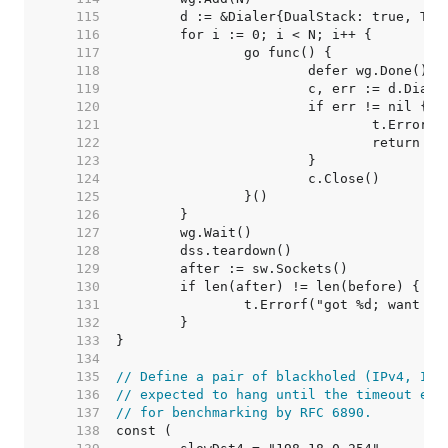
   115  
   116  
   117  
   118  
   119  
   120  
   121  
   122  
   123  
   124  
   125  
   126  
   127  
   128  
   129  
   130  
   131  
   132  
   133  
   134  
   135  
// Define a pair of blackholed (IPv4, IPv
   136  
// expected to hang until the timeout ela
   137  
// for benchmarking by RFC 6890.
   138  