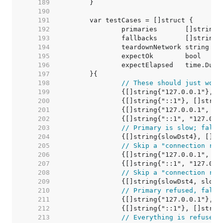
   189  
   190  
   191  
   192  
   193  
   194  
   195  
   196  
   197  
   198  
// These should just work
   199  
   200  
   201  
   202  
   203  
// Primary is slow; fallb
   204  
   205  
// Skip a "connection ref
   206  
   207  
   208  
// Skip a "connection ref
   209  
   210  
// Primary refused, fallb
   211  
   212  
   213  
// Everything is refused.