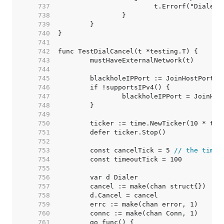
   737  
   738  
   739  
   740  
   741  
   742  
   743  
   744  
   745  
   746  
   747  
   748  
   749  
   750  
   751  
   752  
   753  
	const cancelTick = 5 
// the timer
   754  
   755  
   756  
   757  
   758  
   759  
   760  
   761  