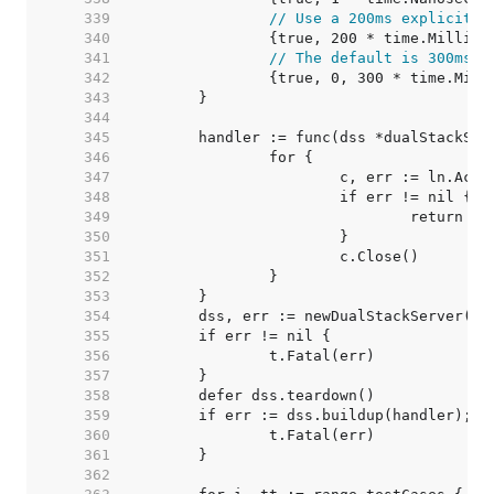
   339  
// Use a 200ms explicit t
   340  
   341  
// The default is 300ms.
   342  
   343  
   344  
   345  
   346  
   347  
   348  
   349  
   350  
   351  
   352  
   353  
   354  
   355  
   356  
   357  
   358  
   359  
   360  
   361  
   362  