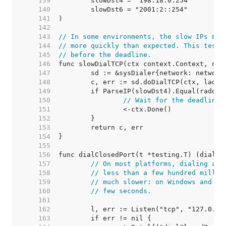
   139  
   140  
   141  
   142  
   143  
// In some environments, the slow IPs may
   144  
// more quickly than expected. This test 
   145  
// before the deadline.
   146  
   147  
   148  
   149  
   150  
// Wait for the deadline,
   151  
   152  
   153  
   154  
   155  
   156  
   157  
// On most platforms, dialing a c
   158  
// less than a few hundred millis
   159  
// much slower: on Windows and Op
   160  
// few seconds.
   161  
   162  
   163  