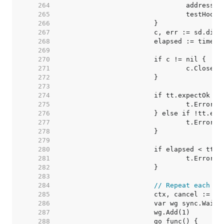
   264  
   265  
   266  
   267  
   268  
   269  
   270  
   271  
   272  
   273  
   274  
   275  
   276  
   277  
   278  
   279  
   280  
   281  
   282  
   283  
   284  
// Repeat each ca
   285  
   286  
   287  
   288  