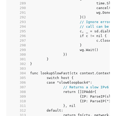
   289  
   290  
   291  
   292  
   293  
// Ignore errors,
   294  
// call can be ca
   295  
   296  
   297  
   298  
   299  
   300  
   301  
   302  
   303  
   304  
   305  
   306  
   307  
// Returns a slow IPv6 ad
   308  
   309  
   310  
   311  
   312  
   313  