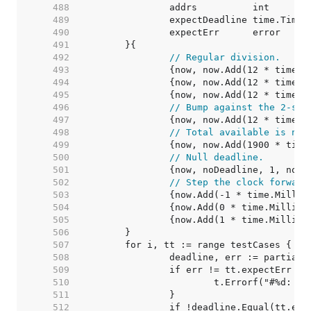
   488  
   489  
   490  
   491  
   492  
// Regular division.
   493  
   494  
   495  
   496  
// Bump against the 2-sec
   497  
   498  
// Total available is now
   499  
   500  
// Null deadline.
   501  
   502  
// Step the clock forward
   503  
   504  
   505  
   506  
   507  
   508  
   509  
   510  
   511  
   512  