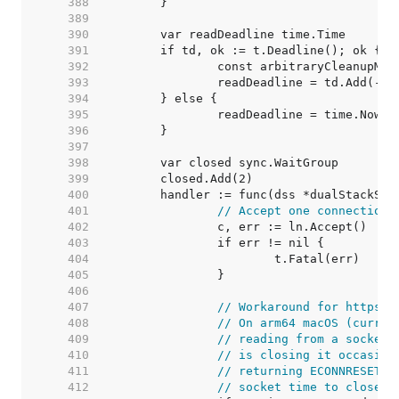
   388  
   389  
   390  
   391  
   392  
   393  
   394  
   395  
   396  
   397  
   398  
   399  
   400  
   401  
// Accept one connection 
   402  
   403  
   404  
   405  
   406  
   407  
// Workaround for https:/
   408  
// On arm64 macOS (curren
   409  
// reading from a socket 
   410  
// is closing it occasion
   411  
// returning ECONNRESET. 
   412  
// socket time to close b