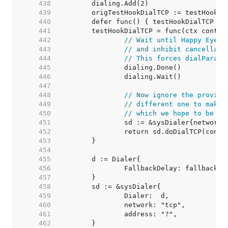
   438  
   439  
   440  
   441  
   442  
// Wait until Happy Eyeba
   443  
// and inhibit cancellati
   444  
// This forces dialParall
   445  
   446  
   447  
   448  
// Now ignore the provide
   449  
// different one to make 
   450  
// which we hope to be cl
   451  
   452  
   453  
   454  
   455  
   456  
   457  
   458  
   459  
   460  
   461  
   462  