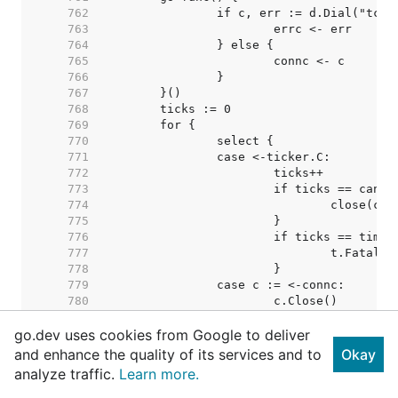
   762  
   763  
   764  
   765  
   766  
   767  
   768  
   769  
   770  
   771  
   772  
   773  
   774  
   775  
   776  
   777  
   778  
   779  
   780  
   781  
go.dev uses cookies from Google to deliver
   782  
   783  
and enhance the quality of its services and to
Okay
   784  
analyze traffic.
Learn more.
   785  
   786  