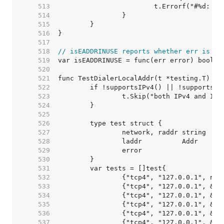
   513  
   514  
   515  
   516  
   517  
   518  
// isEADDRINUSE reports whether err is sy
   519  
   520  
   521  
   522  
   523  
   524  
   525  
   526  
   527  
   528  
   529  
   530  
   531  
   532  
   533  
   534  
   535  
   536  
   537  