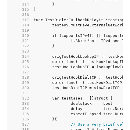
   314  
   315  
   316  
   317  
   318  
   319  
   320  
   321  
   322  
   323  
   324  
   325  
   326  
   327  
   328  
   329  
   330  
   331  
   332  
   333  
   334  
   335  
   336  
   337  
// Use a very brief delay
   338  