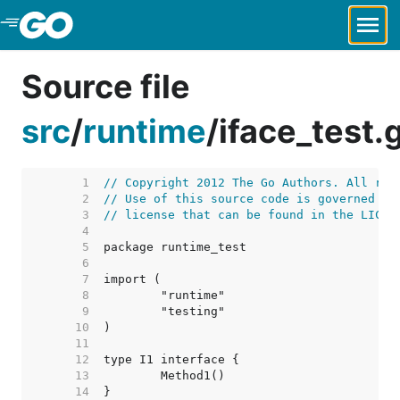
Skip to Main Content
Source file
src
/
runtime
/
iface_test.
     1  
// Copyright 2012 The Go Authors. All rig
     2  
// Use of this source code is governed by
     3  
// license that can be found in the LICEN
     4  
     5  
     6  
     7  
     8  
     9  
    10  
    11  
    12  
    13  
    14  