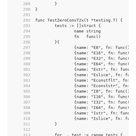
   289  
   290  
   291  
   292  
   293  
   294  
   295  
   296  
   297  
		{name: "E8", fn: func() 
   298  
		{name: "E16", fn: func()
   299  
   300  
   301  
   302  
   303  
		{name: "Econstflt", fn: 
   304  
   305  
   306  
   307  
   308  
   309  
   310  
   311  
   312  
   313  