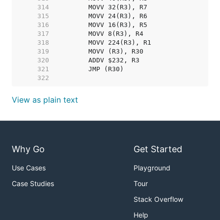
   314  
   315  
   316  
   317  
   318  
   319  
   320  
   321  
   322  
View as plain text
Why Go
Get Started
Use Cases
Playground
Case Studies
Tour
Stack Overflow
Help