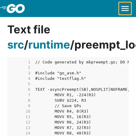
Skip to Main Content
Text file
src
/
runtime
/
preempt_l
     1  
     2  
     3  
     4  
     5  
     6  
     7  
     8  
     9  
    10  
    11  
    12  
    13  
    14  