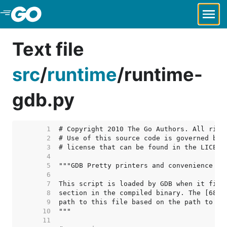
Skip to Main Content
Text file
src
/
runtime
/
runtime-
gdb.py
     1  
     2  
     3  
     4  
     5  
     6  
     7  
     8  
     9  
    10  
    11  