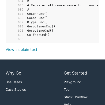
   684  
   685  
   686  
   687  
   688  
   689  
   690  
   691  
   692  
   693  
View as plain text
Why Go
Get Started
Use Cases
Playground
Case Studies
Tour
Stack Overflow
Help