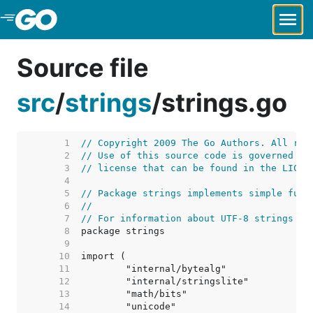
Skip to Main Content
Source file
src
/
strings
/
strings.go
     1  
// Copyright 2009 The Go Authors. All rig
     2  
// Use of this source code is governed by
     3  
// license that can be found in the LICEN
     4  
     5  
// Package strings implements simple func
     6  
//
     7  
// For information about UTF-8 strings in
     8  
     9  
    10  
    11  
    12  
    13  
    14  