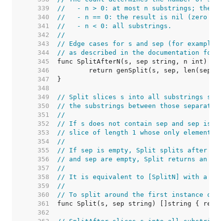
   339  
//   - n > 0: at most n substrings; the l
   340  
//   - n == 0: the result is nil (zero su
   341  
//   - n < 0: all substrings.
   342  
//
   343  
// Edge cases for s and sep (for example,
   344  
// as described in the documentation for 
   345  
   346  
   347  
   348  
   349  
// Split slices s into all substrings sep
   350  
// the substrings between those separator
   351  
//
   352  
// If s does not contain sep and sep is n
   353  
// slice of length 1 whose only element i
   354  
//
   355  
// If sep is empty, Split splits after ea
   356  
// and sep are empty, Split returns an em
   357  
//
   358  
// It is equivalent to [SplitN] with a co
   359  
//
   360  
// To split around the first instance of 
   361  
   362  