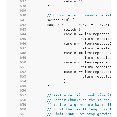
   637  
   638  
   639  
   640  
// Optimize for commonly repeated
   641  
   642  
   643  
   644  
   645  
   646  
   647  
   648  
   649  
   650  
   651  
   652  
   653  
   654  
   655  
   656  
   657  
// Past a certain chunk size it i
   658  
// larger chunks as the source of
   659  
// is too large we are basically 
   660  
// So if the result length is lar
   661  
// limit (8KB), we stop growing t