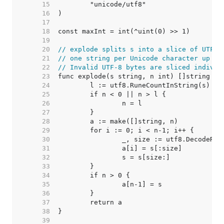
    15  
    16  
    17  
    18  
    19  
    20  
// explode splits s into a slice of UTF-8
    21  
// one string per Unicode character up to
    22  
// Invalid UTF-8 bytes are sliced individ
    23  
    24  
    25  
    26  
    27  
    28  
    29  
    30  
    31  
    32  
    33  
    34  
    35  
    36  
    37  
    38  
    39  