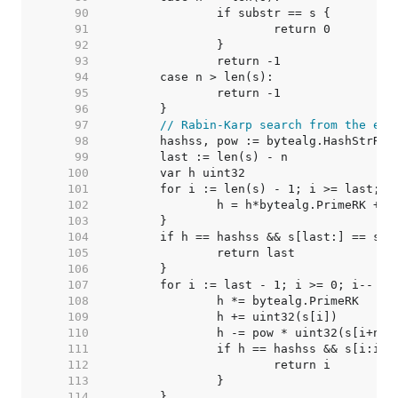
    90  
    91  
    92  
    93  
    94  
    95  
    96  
    97  
// Rabin-Karp search from the end
    98  
    99  
   100  
   101  
   102  
   103  
   104  
   105  
   106  
   107  
   108  
   109  
   110  
   111  
   112  
   113  
   114  