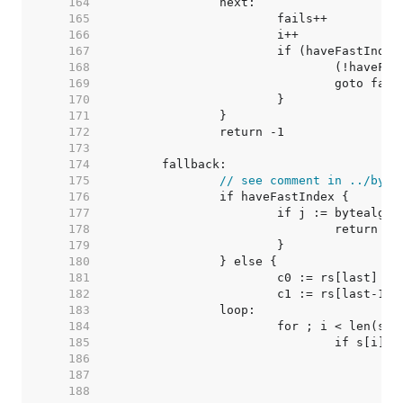
   164  
   165  
   166  
   167  
   168  
   169  
   170  
   171  
   172  
   173  
   174  
   175  
// see comment in ../byte
   176  
   177  
   178  
   179  
   180  
   181  
   182  
   183  
   184  
   185  
   186  
   187  
   188  