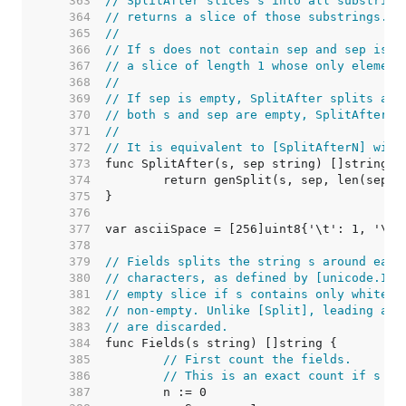
   363  
// SplitAfter slices s into all substring
   364  
// returns a slice of those substrings.
   365  
//
   366  
// If s does not contain sep and sep is n
   367  
// a slice of length 1 whose only element
   368  
//
   369  
// If sep is empty, SplitAfter splits aft
   370  
// both s and sep are empty, SplitAfter r
   371  
//
   372  
// It is equivalent to [SplitAfterN] with
   373  
   374  
   375  
   376  
   377  
   378  
   379  
// Fields splits the string s around each
   380  
// characters, as defined by [unicode.IsS
   381  
// empty slice if s contains only white s
   382  
// non-empty. Unlike [Split], leading and
   383  
// are discarded.
   384  
   385  
// First count the fields.
   386  
// This is an exact count if s is
   387  