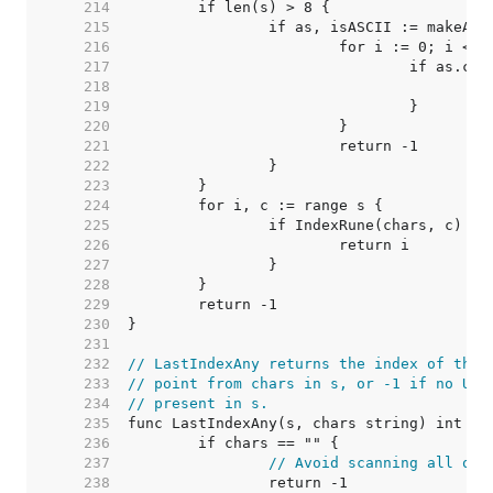
   214  
   215  
   216  
   217  
   218  
   219  
   220  
   221  
   222  
   223  
   224  
   225  
   226  
   227  
   228  
   229  
   230  
   231  
   232  
// LastIndexAny returns the index of the 
   233  
// point from chars in s, or -1 if no Uni
   234  
// present in s.
   235  
   236  
   237  
// Avoid scanning all of 
   238  