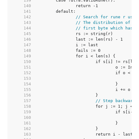
   139  
   140  
   141  
   142  
// Search for rune r usin
   143  
// The distribution of th
   144  
// first byte which has a
   145  
   146  
   147  
   148  
   149  
   150  
   151  
   152  
   153  
   154  
   155  
   156  
   157  
// Step backwards
   158  
   159  
   160  
   161  
   162  
   163  