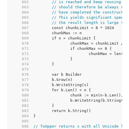
   662  
// is reached and keep reusing th
   663  
// should therefore be always res
   664  
// have completed the constructio
   665  
// This yields significant speedu
   666  
// the result length is large (ro
   667  
   668  
   669  
   670  
   671  
   672  
   673  
   674  
   675  
   676  
   677  
   678  
   679  
   680  
   681  
   682  
   683  
   684  
   685  
   686  
// ToUpper returns s with all Unicode let