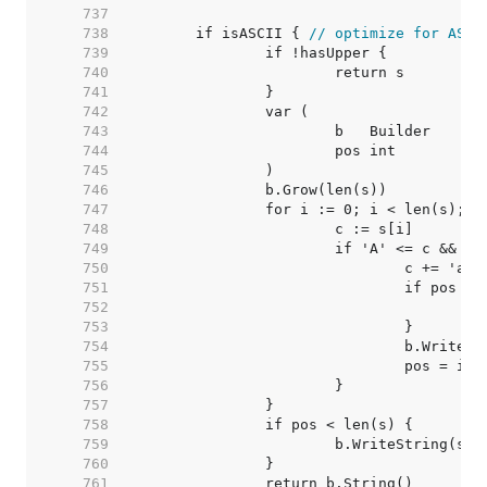
   737  
   738  
	if isASCII { 
// optimize for ASCI
   739  
   740  
   741  
   742  
   743  
   744  
   745  
   746  
   747  
   748  
   749  
   750  
   751  
   752  
   753  
   754  
   755  
   756  
   757  
   758  
   759  
   760  
   761  