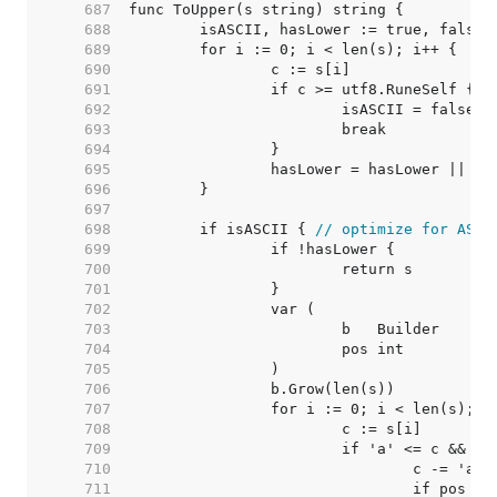
   687  
   688  
   689  
   690  
   691  
   692  
   693  
   694  
   695  
   696  
   697  
   698  
	if isASCII { 
// optimize for ASCI
   699  
   700  
   701  
   702  
   703  
   704  
   705  
   706  
   707  
   708  
   709  
   710  
   711  