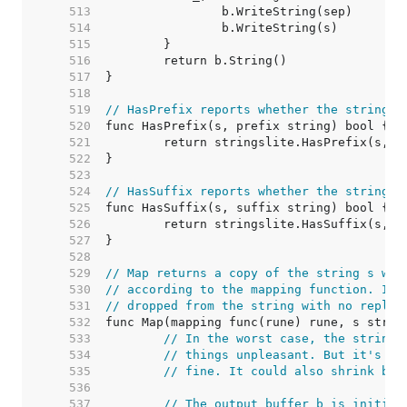
   513  
   514  
   515  
   516  
   517  
   518  
   519  
// HasPrefix reports whether the string s
   520  
   521  
   522  
   523  
   524  
// HasSuffix reports whether the string s
   525  
   526  
   527  
   528  
   529  
// Map returns a copy of the string s wit
   530  
// according to the mapping function. If 
   531  
// dropped from the string with no replac
   532  
   533  
// In the worst case, the string 
   534  
// things unpleasant. But it's so
   535  
// fine. It could also shrink but
   536  
   537  
// The output buffer b is initial