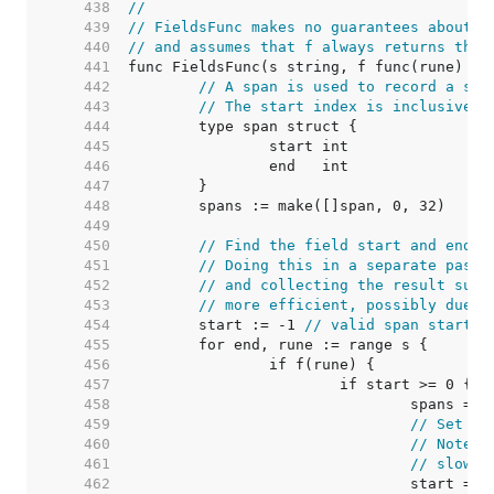
   438  
//
   439  
// FieldsFunc makes no guarantees about t
   440  
// and assumes that f always returns the 
   441  
   442  
// A span is used to record a sli
   443  
// The start index is inclusive a
   444  
   445  
   446  
   447  
   448  
   449  
   450  
// Find the field start and end i
   451  
// Doing this in a separate pass 
   452  
// and collecting the result subs
   453  
// more efficient, possibly due t
   454  
	start := -1 
// valid span start i
   455  
   456  
   457  
   458  
   459  
// Set st
   460  
// Note: 
   461  
// slows 
   462  