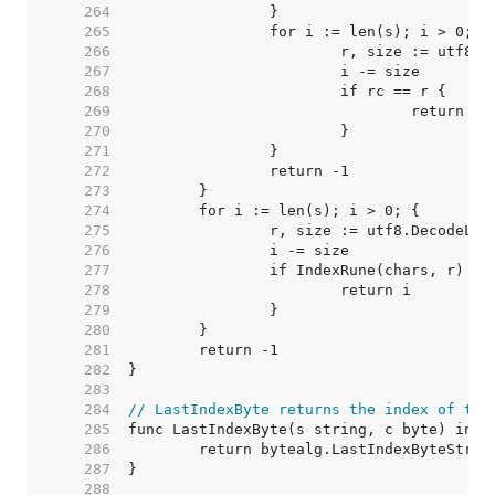
   264  
   265  
   266  
   267  
   268  
   269  
   270  
   271  
   272  
   273  
   274  
   275  
   276  
   277  
   278  
   279  
   280  
   281  
   282  
   283  
   284  
// LastIndexByte returns the index of the
   285  
   286  
   287  
   288  