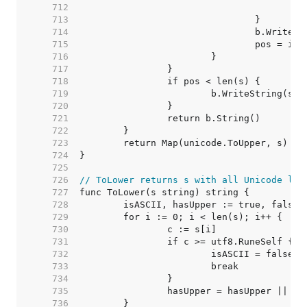
   712  
   713  
   714  
   715  
   716  
   717  
   718  
   719  
   720  
   721  
   722  
   723  
   724  
   725  
   726  
// ToLower returns s with all Unicode let
   727  
   728  
   729  
   730  
   731  
   732  
   733  
   734  
   735  
   736  