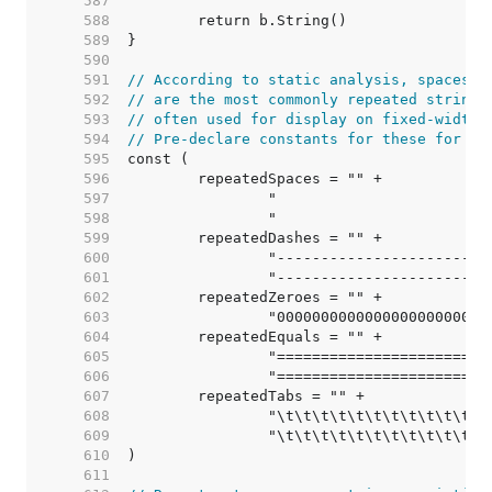
   587  
   588  
   589  
   590  
   591  
// According to static analysis, spaces, 
   592  
// are the most commonly repeated string 
   593  
// often used for display on fixed-width 
   594  
// Pre-declare constants for these for O(
   595  
   596  
   597  
   598  
   599  
   600  
   601  
   602  
   603  
   604  
   605  
   606  
   607  
   608  
   609  
   610  
   611  