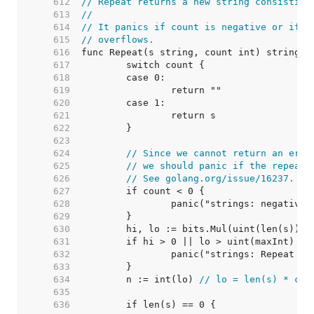
   612  
// Repeat returns a new string consisting
   613  
//
   614  
// It panics if count is negative or if t
   615  
// overflows.
   616  
   617  
   618  
   619  
   620  
   621  
   622  
   623  
   624  
// Since we cannot return an erro
   625  
// we should panic if the repeat 
   626  
// See golang.org/issue/16237.
   627  
   628  
   629  
   630  
   631  
   632  
   633  
   634  
	n := int(lo) 
// lo = len(s) * cou
   635  
   636  