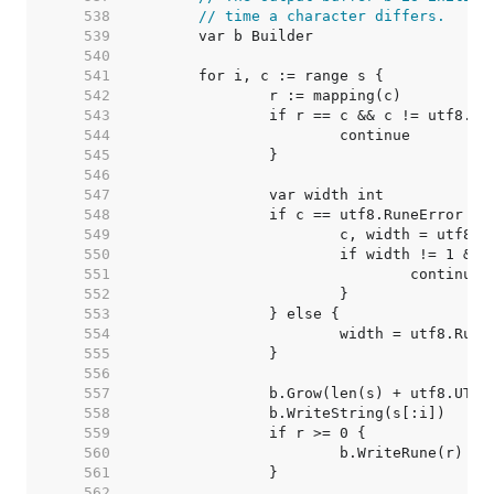
   538  
// time a character differs.
   539  
   540  
   541  
   542  
   543  
   544  
   545  
   546  
   547  
   548  
   549  
   550  
   551  
   552  
   553  
   554  
   555  
   556  
   557  
   558  
   559  
   560  
   561  
   562  