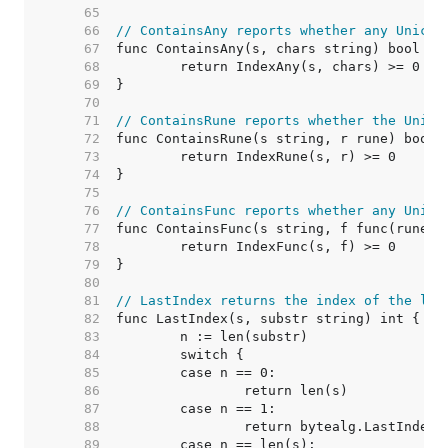
    65  
    66  
// ContainsAny reports whether any Unicod
    67  
    68  
    69  
    70  
    71  
// ContainsRune reports whether the Unico
    72  
    73  
    74  
    75  
    76  
// ContainsFunc reports whether any Unico
    77  
    78  
    79  
    80  
    81  
// LastIndex returns the index of the las
    82  
    83  
    84  
    85  
    86  
    87  
    88  
    89  