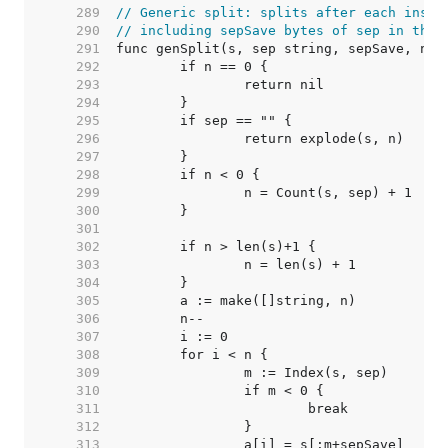
   289  
// Generic split: splits after each insta
   290  
// including sepSave bytes of sep in the 
   291  
   292  
   293  
   294  
   295  
   296  
   297  
   298  
   299  
   300  
   301  
   302  
   303  
   304  
   305  
   306  
   307  
   308  
   309  
   310  
   311  
   312  
   313  