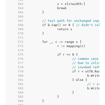
   563  
   564  
   565  
   566  
   567  
// Fast path for unchanged input
   568  
	if b.Cap() == 0 { 
// didn't call 
   569  
   570  
   571  
   572  
   573  
   574  
   575  
   576  
// common case
   577  
// Due to inlinin
   578  
// invoked rather
   579  
   580  
   581  
   582  
// r is n
   583  
   584  
   585  
   586  