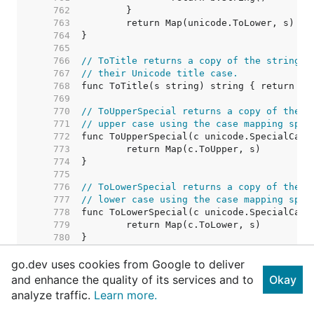
   762  
   763  
   764  
   765  
   766  
// ToTitle returns a copy of the string s
   767  
// their Unicode title case.
   768  
   769  
   770  
// ToUpperSpecial returns a copy of the s
   771  
// upper case using the case mapping spec
   772  
   773  
   774  
   775  
   776  
// ToLowerSpecial returns a copy of the s
   777  
// lower case using the case mapping spec
   778  
   779  
   780  
   781  
go.dev uses cookies from Google to deliver
   782  
// ToTitleSpecial returns a copy of the s
   783  
// Unicode title case, giving priority to
and enhance the quality of its services and to
Okay
   784  
analyze traffic.
Learn more.
   785  
   786  