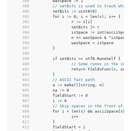
   388  
   389  
// setBits is used to track which
   390  
   391  
   392  
   393  
   394  
   395  
   396  
   397  
   398  
   399  
   400  
// Some runes in the inpu
   401  
   402  
   403  
// ASCII fast path
   404  
   405  
   406  
   407  
   408  
// Skip spaces in the front of th
   409  
   410  
   411  
   412  