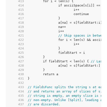
   413  
   414  
   415  
   416  
   417  
   418  
   419  
   420  
   421  
// Skip spaces in between
   422  
   423  
   424  
   425  
   426  
   427  
	if fieldStart < len(s) { 
// Last 
   428  
   429  
   430  
   431  
   432  
   433  
// FieldsFunc splits the string s at each
   434  
// and returns an array of slices of s. I
   435  
// string is empty, an empty slice is ret
   436  
// non-empty. Unlike [Split], leading and
   437  
// are discarded.