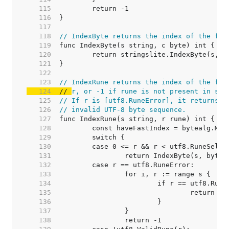
   115  
   116  
   117  
   118  
// IndexByte returns the index of the fir
   119  
   120  
   121  
   122  
   123  
// IndexRune returns the index of the fir
   124  
// 
r, or -1 if rune is not present in s.
   125  
// If r is [utf8.RuneError], it returns t
   126  
// invalid UTF-8 byte sequence.
   127  
   128  
   129  
   130  
   131  
   132  
   133  
   134  
   135  
   136  
   137  
   138  