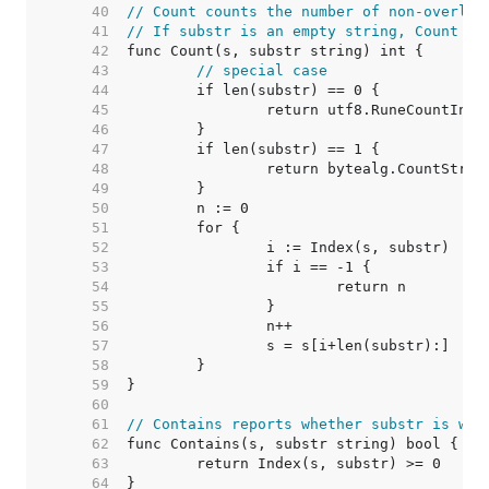
    40  
// Count counts the number of non-overlap
    41  
// If substr is an empty string, Count re
    42  
    43  
// special case
    44  
    45  
    46  
    47  
    48  
    49  
    50  
    51  
    52  
    53  
    54  
    55  
    56  
    57  
    58  
    59  
    60  
    61  
// Contains reports whether substr is wit
    62  
    63  
    64  