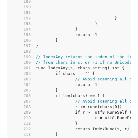
   189  
   190  
   191  
   192  
   193  
   194  
   195  
   196  
   197  
   198  
   199  
// IndexAny returns the index of the firs
   200  
// from chars in s, or -1 if no Unicode c
   201  
   202  
   203  
// Avoid scanning all of 
   204  
   205  
   206  
   207  
// Avoid scanning all of 
   208  
   209  
   210  
   211  
   212  
   213  