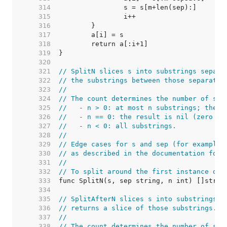
   314  
   315  
   316  
   317  
   318  
   319  
   320  
   321  
// SplitN slices s into substrings separa
   322  
// the substrings between those separator
   323  
//
   324  
// The count determines the number of sub
   325  
//   - n > 0: at most n substrings; the l
   326  
//   - n == 0: the result is nil (zero su
   327  
//   - n < 0: all substrings.
   328  
//
   329  
// Edge cases for s and sep (for example,
   330  
// as described in the documentation for 
   331  
//
   332  
// To split around the first instance of 
   333  
   334  
   335  
// SplitAfterN slices s into substrings a
   336  
// returns a slice of those substrings.
   337  
//
   338  
// The count determines the number of sub