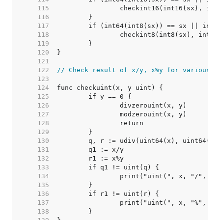
   115  
   116  
   117  
   118  
   119  
   120  
   121  
   122  
// Check result of x/y, x%y for various t
   123  
   124  
   125  
   126  
   127  
   128  
   129  
   130  
   131  
   132  
   133  
   134  
   135  
   136  
   137  
   138  