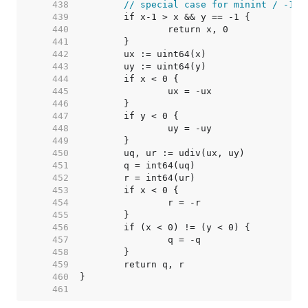
   438  
// special case for minint / -1 =
   439  
   440  
   441  
   442  
   443  
   444  
   445  
   446  
   447  
   448  
   449  
   450  
   451  
   452  
   453  
   454  
   455  
   456  
   457  
   458  
   459  
   460  
   461  