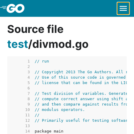
Skip to Main Content
Source file
test
/
divmod.go
     1  
// run
     2  
     3  
// Copyright 2013 The Go Authors. All rig
     4  
// Use of this source code is governed by
     5  
// license that can be found in the LICEN
     6  
     7  
// Test division of variables. Generate m
     8  
// compute correct answer using shift and
     9  
// and then compare against results from 
    10  
// modulus operators.
    11  
//
    12  
// Primarily useful for testing software 
    13  
    14  