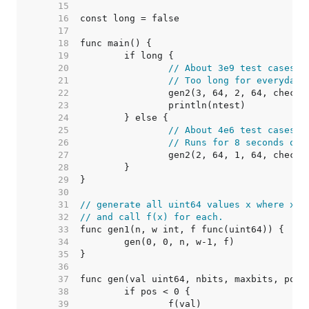
    15  
    16  
    17  
    18  
    19  
    20  
// About 3e9 test cases (
    21  
// Too long for everyday 
    22  
    23  
    24  
    25  
// About 4e6 test cases (
    26  
// Runs for 8 seconds on 
    27  
    28  
    29  
    30  
    31  
// generate all uint64 values x where x h
    32  
// and call f(x) for each.
    33  
    34  
    35  
    36  
    37  
    38  
    39  