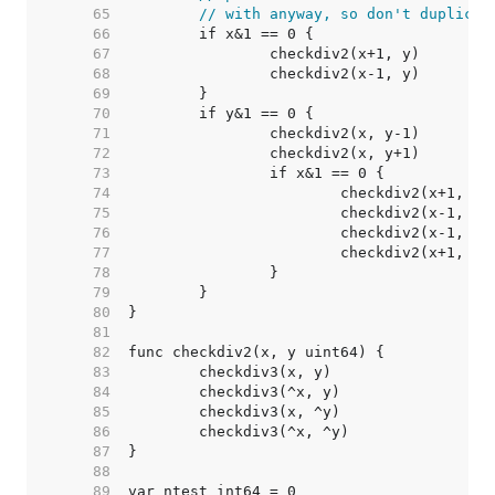
    65  
// with anyway, so don't duplicat
    66  
    67  
    68  
    69  
    70  
    71  
    72  
    73  
    74  
    75  
    76  
    77  
    78  
    79  
    80  
    81  
    82  
    83  
    84  
    85  
    86  
    87  
    88  
    89  