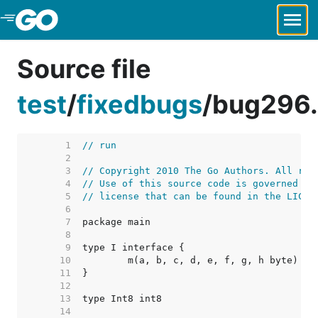
Skip to Main Content
Source file
test
/
fixedbugs
/
bug296
     1  
// run
     2  
     3  
// Copyright 2010 The Go Authors. All rig
     4  
// Use of this source code is governed by
     5  
// license that can be found in the LICEN
     6  
     7  
     8  
     9  
    10  
    11  
    12  
    13  
    14  