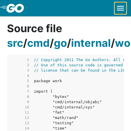
Skip to Main Content
Source file
src
/
cmd
/
go
/
internal
/
wo
     1  
// Copyright 2011 The Go Authors. All rig
     2  
// Use of this source code is governed by
     3  
// license that can be found in the LICEN
     4  
     5  
     6  
     7  
     8  
     9  
    10  
    11  
    12  
    13  
    14  