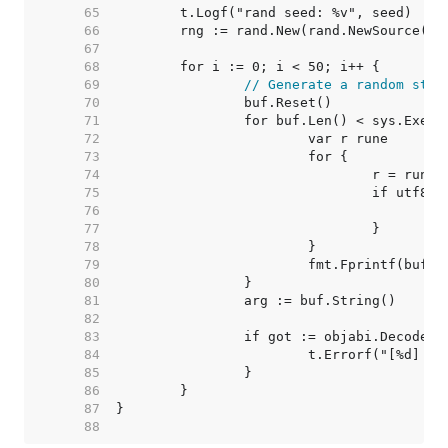
    65  
    66  
    67  
    68  
    69  
// Generate a random stri
    70  
    71  
    72  
    73  
    74  
    75  
    76  
    77  
    78  
    79  
    80  
    81  
    82  
    83  
    84  
    85  
    86  
    87  
    88  